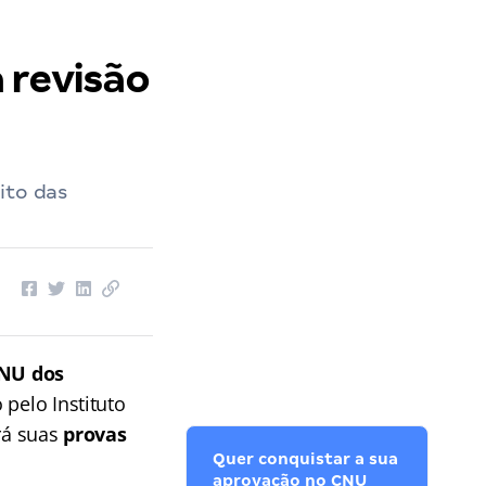
 revisão
ito das
NU dos
 pelo Instituto
erá suas
provas
Quer conquistar a sua
aprovação no CNU