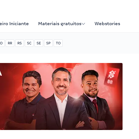
iro Iniciante
Materiais gratuitos
Webstories
O
RR
RS
SC
SE
SP
TO