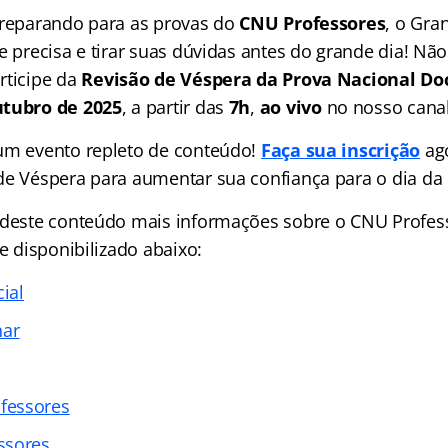
preparando para as provas do
CNU Professores
, o Gran
e precisa e tirar suas dúvidas antes do grande dia! Nã
rticipe da
Revisão de Véspera da Prova Nacional Do
utubro de 2025
, a partir das
7h
,
ao vivo
no nosso cana
um evento repleto de conteúdo!
Faça sua inscrição
ago
de Véspera para aumentar sua confiança para o dia da 
 deste conteúdo mais informações sobre o CNU Profe
ce disponibilizado abaixo:
cial
nar
fessores
ssores