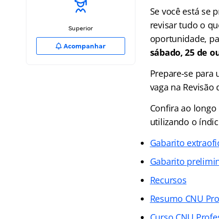
Se você está se 
revisar tudo o qu
Superior
oportunidade, pa
Acompanhar
sábado, 25 de o
Prepare-se para 
vaga na Revisão 
Confira ao longo
utilizando o índi
Gabarito extraofi
Gabarito prelimi
Recursos
Resumo CNU Pro
Curso CNU Profe