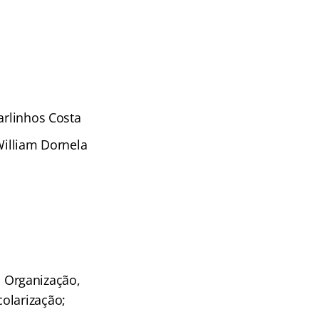
arlinhos Costa
William Dornela
s; Organização,
olarização;