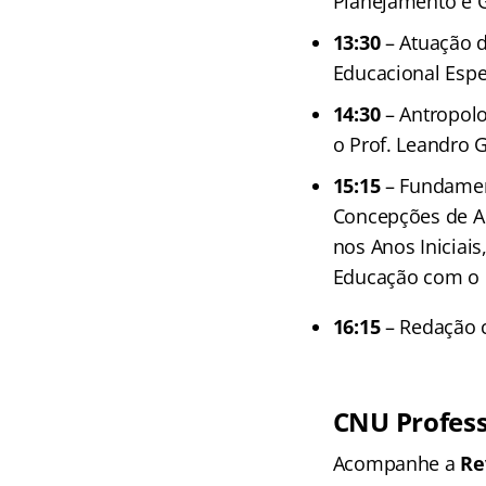
Planejamento e G
13:30
– Atuação d
Educacional Espec
14:30
– Antropol
o Prof. Leandro G
15:15
– Fundament
Concepções de Ap
nos Anos Iniciais
Educação com o 
16:15
– Redação 
CNU Profes
Acompanhe a
Re