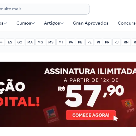
os
Cursos
Artigos
Gran Aprovados
Concurse
DF
ES
GO
MA
MG
MS
MT
PA
PB
PE
PI
PR
RJ
RN
R