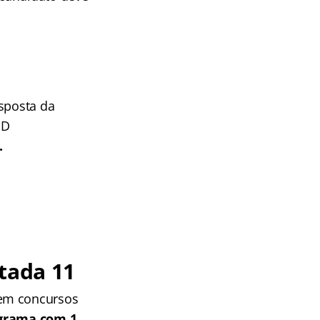
esposta da
ND
.
tada 11
 em concursos
grama com 1