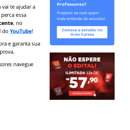
Professores?
 vai te ajudar a
Prepare-se com quem
o perca essa
mais entende do assunto!
cente
, no
l do
YouTube
!
Comece a estudar no
Gran Cursos
ra e garanta sua
prova.
ssores navegue