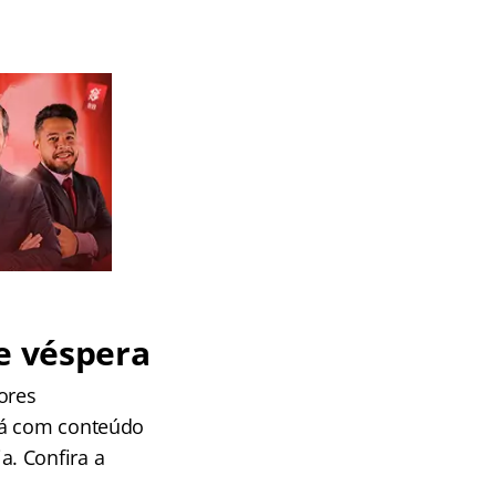
de véspera
ores
ará com conteúdo
. Confira a