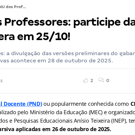
CNU dos Professores: participe da revisão de véspera em 25/10!
 Professores: participe da
era em 25/10!
: a divulgação das versões preliminares do gabar
ivas acontece em 28 de outubro de 2025.
2
0
25
l Docente (PND)
ou popularmente conhecida como
C
alizado pelo Ministério da Educação (MEC) e organizado
os e Pesquisas Educacionais Anísio Teixeira (INEP), t
ursiva aplicadas em 26 de outubro de 2025.