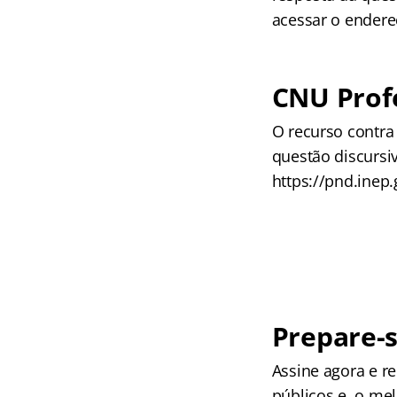
acessar o endere
CNU Prof
O recurso contra
questão discursi
https://pnd.inep
Prepare-s
Assine agora e 
públicos e, o me