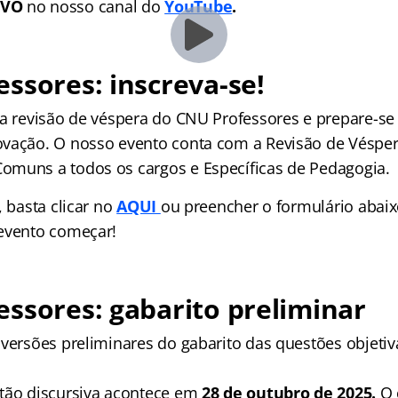
IVO
no nosso canal do
YouTube
.
essores
: inscreva-se!
sa revisão de véspera do CNU Professores e prepare-se 
vação. O nosso evento conta com a Revisão de Véspe
muns a todos os cargos e Específicas de Pedagogia.
, basta clicar no
AQUI
ou preencher o formulário abaix
evento começar!
essores
: gabarito preliminar
 versões preliminares do gabarito das questões objeti
tão discursiva acontece em
28 de outubro de 2025.
O 