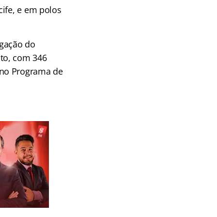
cife, e em polos
gação do
to, com 346
 no Programa de