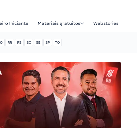
iro Iniciante
Materiais gratuitos
Webstories
O
RR
RS
SC
SE
SP
TO