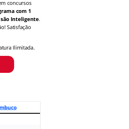
 em concursos
grama com 1
isão Inteligente
.
o! Satisfação
tura Ilimitada.
ambuco