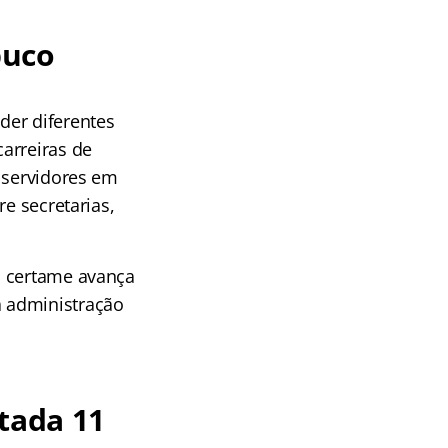
buco
der diferentes
arreiras de
e servidores em
e secretarias,
o certame avança
a administração
tada 11