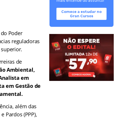
mais entende do assunto!
Comece a estudar no
Gran Cursos
 do Poder
ncias reguladoras
 superior.
rreiras de
tão Ambiental,
 Analista em
sta em Gestão de
namental.
ência, além das
 e Pardos (PPP),