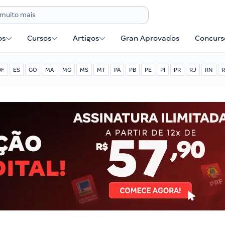
os
Cursos
Artigos
Gran Aprovados
Concurse
DF
ES
GO
MA
MG
MS
MT
PA
PB
PE
PI
PR
RJ
RN
R