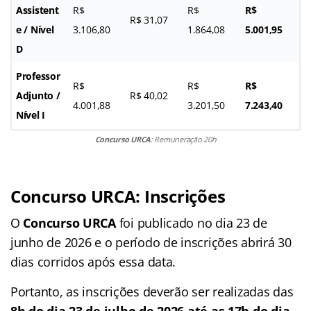
Assistent
R$
R$
R$
R$ 31,07
e / Nível
3.106,80
1.864,08
5.001,95
D
Professor
R$
R$
R$
Adjunto /
R$ 40,02
4.001,88
3.201,50
7.243,40
Nível I
Concurso URCA
: Remuneração 20h
Concurso URCA: Inscrições
O
Concurso URCA
foi publicado no dia 23 de
junho de 2026 e o período de inscrições abrirá 30
dias corridos após essa data.
Portanto, as inscrições deverão ser realizadas das
8h do dia 23 de julho de 2026 até as 17h do dia