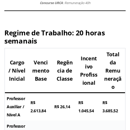
Concurso URCA
: Remuneração 40h
Regime de Trabalho: 20 horas
semanais
Total
Incent
Cargo
Venci
Regên
da
ivo
/ Nível
mento
cia de
Remu
Profiss
Inicial
Base
Classe
neraçã
ional
o
Professor
R$
R$
R$
Auxiliar /
R$ 26,14
2.613,84
1.045,54
3.685,52
Nível A
Professor