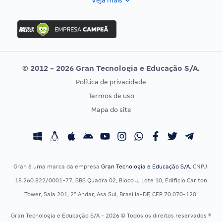
Veja mais
Concurso Nacional Unificado
FGV
Concurso Ibama
Idecan
Concurso MPU
Selecon
Editais publicados
Uniase
© 2012 - 2026 Gran Tecnologia e Educação S/A.
Vunesp
Política de privacidade
CONCURSOS POR PROFISSÃO
EXAME DE ORDEM
Termos de uso
Concursos Administrativos
OAB
Mapa do site
Concursos Educação
Prova OAB
Concursos Fiscais
Calendário OAB
Concursos Jurídicos
Questões OAB
Concursos Militares
Recursos OAB
Gran é uma marca da empresa
Gran Tecnologia e Educação S/A
, CNPJ:
Concursos Policiais
Exame de Ordem
18.260.822/0001-77, SBS Quadra 02, Bloco J, Lote 10, Edifício Carlton
Concursos Saúde
Tower, Sala 201, 2º Andar, Asa Sul, Brasília-DF, CEP 70.070-120.
Concursos Tribunais
Gran Tecnologia e Educação S/A - 2026 © Todos os direitos reservados ®
Residência Multiprofissional