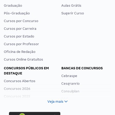
Graduação
Aulas Grátis
Pós-Graduação
Sugerir Curso
Cursos por Concurso
Cursos por Carreira
Cursos por Estado
Cursos por Professor
Oficina de Redação
Cursos Online Gratuitos
CONCURSOS PÚBLICOS EM
BANCAS DE CONCURSOS
DESTAQUE
Cebraspe
Concursos Abertos
Cesgranrio
Concursos 2026
Consulplan
Concursos 2025
FCC
Veja mais
Concurso Nacional Unificado
FGV
Concurso Ibama
Idecan