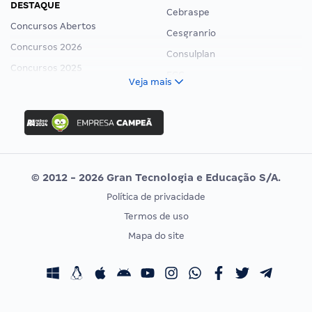
DESTAQUE
Cebraspe
Concursos Abertos
Cesgranrio
Concursos 2026
Consulplan
Concursos 2025
FCC
Veja mais
Concurso Nacional Unificado
FGV
Concurso Ibama
Idecan
Concurso MPU
Selecon
Editais publicados
Uniase
© 2012 - 2026 Gran Tecnologia e Educação S/A.
Vunesp
Política de privacidade
CONCURSOS POR PROFISSÃO
EXAME DE ORDEM
Termos de uso
Concursos Administrativos
OAB
Mapa do site
Concursos Educação
Prova OAB
Concursos Fiscais
Calendário OAB
Concursos Jurídicos
Questões OAB
Concursos Militares
Recursos OAB