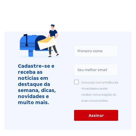
Cadastre-se e
receba as
notícias em
Concordo com a Política de
destaque da
Privacidade e aceito
semana, dicas,
receber comunicações do
novidades e
Gran Cursos Online.
muito mais.