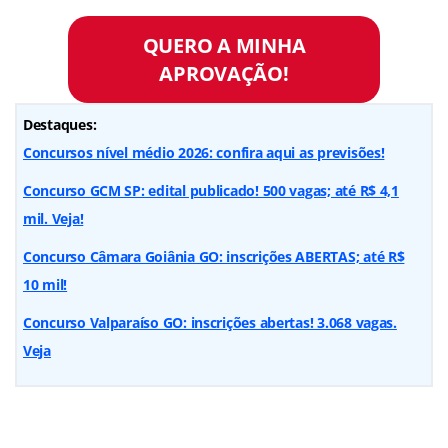
QUERO A MINHA
APROVAÇÃO!
Destaques:
Concursos nível médio 2026: confira aqui as previsões!
Concurso GCM SP: edital publicado! 500 vagas; até R$ 4,1
mil. Veja!
Concurso Câmara Goiânia GO: inscrições ABERTAS; até R$
10 mil!
Concurso Valparaíso GO: inscrições abertas! 3.068 vagas.
Veja