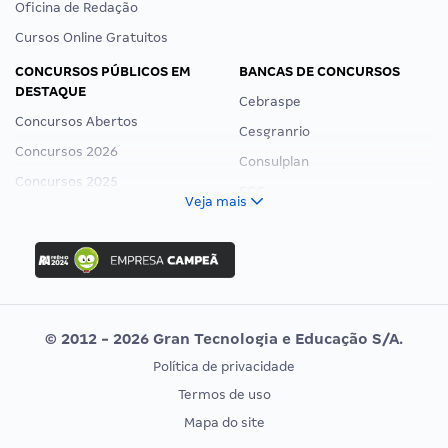
Oficina de Redação
Cursos Online Gratuitos
CONCURSOS PÚBLICOS EM
BANCAS DE CONCURSOS
DESTAQUE
Cebraspe
Concursos Abertos
Cesgranrio
Concursos 2026
Consulplan
Concursos 2025
FCC
Veja mais
Concurso Nacional Unificado
FGV
Concurso Ibama
Idecan
Concurso MPU
Selecon
Editais publicados
Uniase
© 2012 - 2026 Gran Tecnologia e Educação S/A.
Vunesp
Política de privacidade
CONCURSOS POR PROFISSÃO
EXAME DE ORDEM
Termos de uso
Concursos Administrativos
OAB
Mapa do site
Concursos Educação
Prova OAB