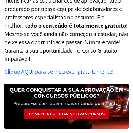
intensificar as suas chances de aprovação, tudo
preparado por nossa equipe de colaboradores e
professores especialistas no assunto. E o
melhor:
todo o conteúdo é totalmente gratuito
!
Mesmo se você ainda não começou a estudar, não
deixe essa oportunidade passar. Nunca é tarde!
Garanta a sua oportunidade no Curso Gratuito
Imparável!
Clique AQUI para se inscrever gratuitamente!
QUER CONQUISTAR A SUA APROVAÇÃO EM
CONCURSOS PÚBLICOS?
Prepare-se com quem mais entende do assunto!
COMECE A ESTUDAR NO GRAN CURSOS