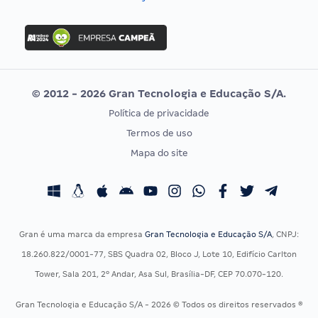
Concurso Nacional Unificado
FGV
Concurso Ibama
Idecan
Concurso MPU
Selecon
Editais publicados
Uniase
© 2012 - 2026 Gran Tecnologia e Educação S/A.
Vunesp
Política de privacidade
CONCURSOS POR PROFISSÃO
EXAME DE ORDEM
Termos de uso
Concursos Administrativos
OAB
Mapa do site
Concursos Educação
Prova OAB
Concursos Fiscais
Calendário OAB
Concursos Jurídicos
Questões OAB
Concursos Militares
Recursos OAB
Gran é uma marca da empresa
Gran Tecnologia e Educação S/A
, CNPJ:
Concursos Policiais
Exame de Ordem
18.260.822/0001-77, SBS Quadra 02, Bloco J, Lote 10, Edifício Carlton
Concursos Saúde
Tower, Sala 201, 2º Andar, Asa Sul, Brasília-DF, CEP 70.070-120.
Concursos Tribunais
Gran Tecnologia e Educação S/A - 2026 © Todos os direitos reservados ®
Residência Multiprofissional