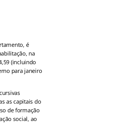
rtamento, é
abilitação, na
,59 (incluindo
erno para janeiro
cursivas
as as capitais do
urso de formação
gação social, ao