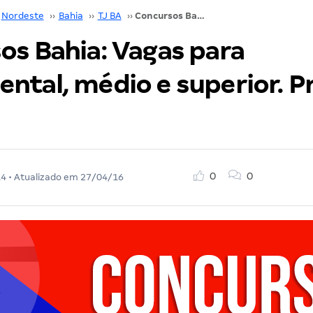
Nordeste
››
Bahia
››
TJ BA
››
Concursos Bahia: Vagas para fundamental, médio e superior. Prepare-se!
os Bahia: Vagas para
ntal, médio e superior. P
0
0
14
• Atualizado em
27/04/16