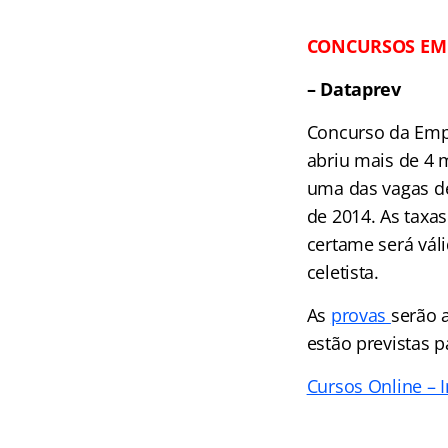
CONCURSOS EM
– Dataprev
Concurso da Empr
abriu mais de 4 
uma das vagas de
de 2014. As taxas
certame será vál
celetista.
As
provas
serão 
estão previstas 
Cursos Online – I