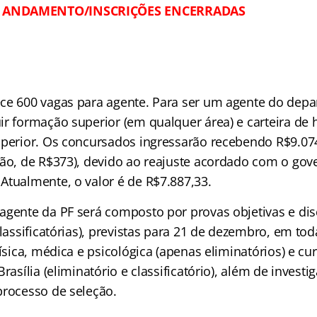
 ANDAMENTO/INSCRIÇÕES ENCERRADAS
l
ce 600 vagas para agente. Para ser um agente do depa
r formação superior (em qualquer área) e carteira de h
uperior. Os concursados ingressarão recebendo R$9.074
ção, de R$373), devido ao reajuste acordado com o gov
Atualmente, o valor é de R$7.887,33.
agente da PF será composto por provas objetivas e dis
classificatórias), previstas para 21 de dezembro, em tod
física, médica e psicológica (apenas eliminatórios) e c
rasília (eliminatório e classificatório), além de investi
processo de seleção.