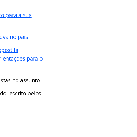
to para a sua
ova no país
postila
rientações para o
istas no assunto
do, escrito pelos