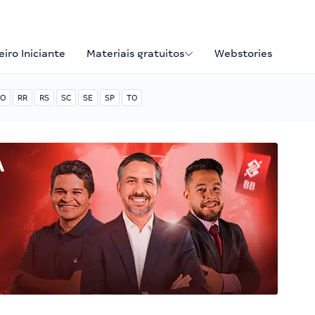
iro Iniciante
Materiais gratuitos
Webstories
O
RR
RS
SC
SE
SP
TO