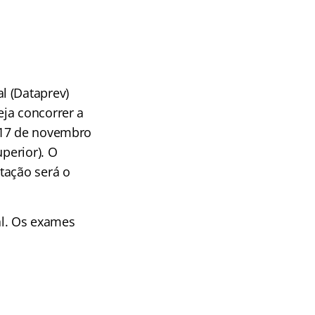
l (Dataprev)
ja concorrer a
a 17 de novembro
perior). O
tação será o
al. Os exames