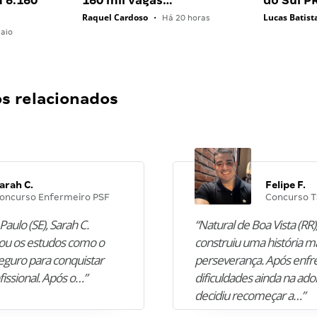
 6.160
160 mil vagas…
do Sul P
Raquel Cardoso
Lucas Batist
•
Há 20 horas
aio
 relacionados
arah C.
Felipe F.
oncurso Enfermeiro PSF
Concurso T
Paulo (SE), Sarah C.
“Natural de Boa Vista (RR),
u os estudos como o
construiu uma história m
guro para conquistar
perseverança. Após enfr
fissional. Após o…”
dificuldades ainda na ado
decidiu recomeçar a…”