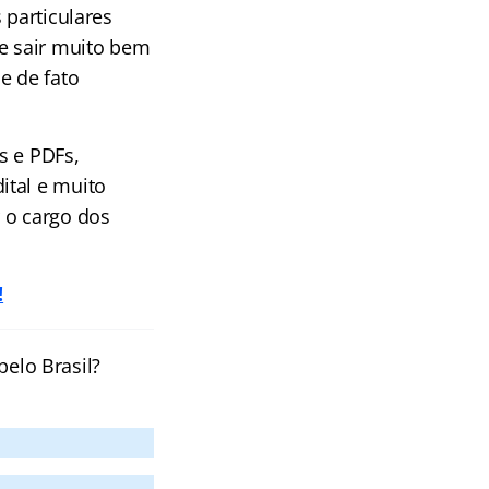
 particulares
se sair muito bem
e de fato
s e PDFs,
ital e muito
 o cargo dos
!
pelo Brasil?