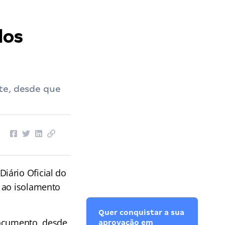
dos
e, desde que
iário Oficial do
s ao isolamento
Quer conquistar a sua
documento, desde
aprovação em