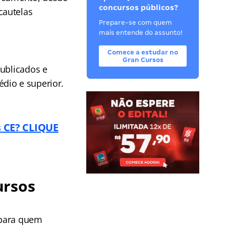
concursos públicos?
cautelas
Prepare-se com quem
mais entende do assunto!
Comece a estudar no
Gran Cursos
publicados e
dio e superior.
s CE? CLIQUE
ursos
 para quem