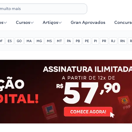
os
Cursos
Artigos
Gran Aprovados
Concurse
DF
ES
GO
MA
MG
MS
MT
PA
PB
PE
PI
PR
RJ
RN
R