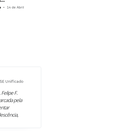
R…
a
•
14 de Abril
Diana M.
SE Unificado
Concurso SEPLAG CE
 Felipe F.
“Natural de Juazeiro do Norte (CE),
arcada pela
M. encontrou nos estudos o cami
entar
para construir uma nova fase da vi
lescência,
profissional. Após…”