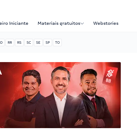
iro Iniciante
Materiais gratuitos
Webstories
O
RR
RS
SC
SE
SP
TO