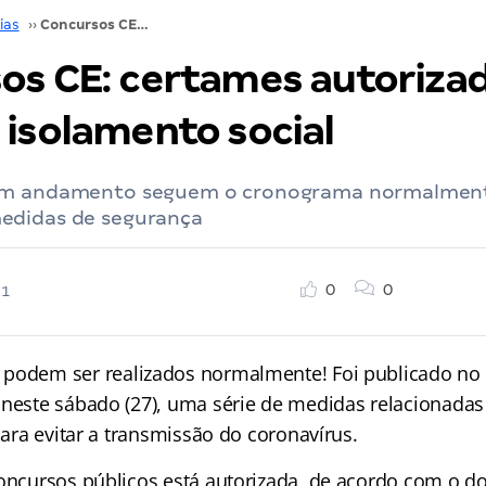
ias
››
Concursos CE: certames autorizados durante isolamento social
os CE: certames autoriza
 isolamento social
em andamento seguem o cronograma normalment
edidas de segurança
0
0
21
podem ser realizados normalmente! Foi publicado no D
 neste sábado (27), uma série de medidas relacionada
 para evitar a transmissão do coronavírus.
concursos públicos está autorizada, de acordo com o 