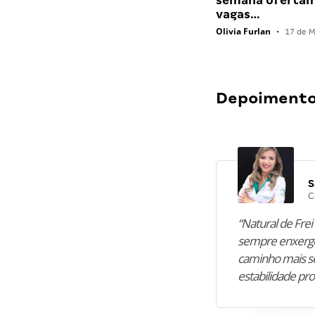
semana ofertam
vagas…
Olivia Furlan
•
17 de M
Depoimentos
S
C
“Natural de Frei 
sempre enxergo
caminho mais se
estabilidade pro