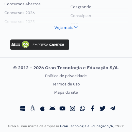
Concursos Abertos
Cesgranrio
Concursos 2026
Consulplan
Concursos 2025
FCC
Veja mais
Concurso Nacional Unificado
FGV
Concurso Ibama
Idecan
Concurso MPU
Selecon
Editais publicados
Uniase
© 2012 - 2026 Gran Tecnologia e Educação S/A.
Vunesp
Política de privacidade
CONCURSOS POR PROFISSÃO
EXAME DE ORDEM
Termos de uso
Concursos Administrativos
OAB
Mapa do site
Concursos Educação
Prova OAB
Concursos Fiscais
Calendário OAB
Concursos Jurídicos
Questões OAB
Concursos Militares
Recursos OAB
Gran é uma marca da empresa
Gran Tecnologia e Educação S/A
, CNPJ:
Concursos Policiais
Exame de Ordem