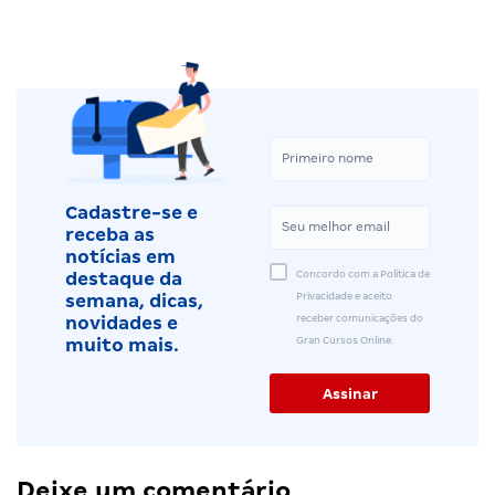
Cadastre-se e
receba as
notícias em
Concordo com a Política de
destaque da
Privacidade e aceito
semana, dicas,
receber comunicações do
novidades e
Gran Cursos Online.
muito mais.
Deixe um comentário