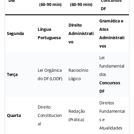
Dia
Concursos
(60-90 min)
(60-90 min)
DF
Gramática e
Direito
Língua
Atos
Segunda
Administrati
Portuguesa
Administrati
vo
vos
Lei
fundamental
Lei Orgânica
Raciocínio
Terça
dos
do DF (LODF)
Lógico
Concursos
DF
Direitos
Direito
Redação
Fundamentai
Quarta
Constitucion
(Prática)
s e
al
Atualidades