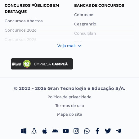
CONCURSOS PÚBLICOS EM
BANCAS DE CONCURSOS
DESTAQUE
Cebraspe
Concursos Abertos
Cesgranrio
Concursos 2026
Consulplan
Concursos 2025
FCC
Veja mais
Concurso Nacional Unificado
FGV
Concurso Ibama
Idecan
Concurso MPU
Selecon
Editais publicados
Uniase
© 2012 - 2026 Gran Tecnologia e Educação S/A.
Vunesp
Política de privacidade
CONCURSOS POR PROFISSÃO
EXAME DE ORDEM
Termos de uso
Concursos Administrativos
OAB
Mapa do site
Concursos Educação
Prova OAB
Concursos Fiscais
Calendário OAB
Concursos Jurídicos
Questões OAB