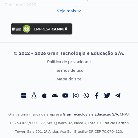
Concursos 2025
FCC
Veja mais
Concurso Nacional Unificado
FGV
Concurso Ibama
Idecan
Concurso MPU
Selecon
Editais publicados
Uniase
© 2012 - 2026 Gran Tecnologia e Educação S/A.
Vunesp
Política de privacidade
CONCURSOS POR PROFISSÃO
EXAME DE ORDEM
Termos de uso
Concursos Administrativos
OAB
Mapa do site
Concursos Educação
Prova OAB
Concursos Fiscais
Calendário OAB
Concursos Jurídicos
Questões OAB
Concursos Militares
Recursos OAB
Gran é uma marca da empresa
Gran Tecnologia e Educação S/A
, CNPJ:
Concursos Policiais
Exame de Ordem
18.260.822/0001-77, SBS Quadra 02, Bloco J, Lote 10, Edifício Carlton
Concursos Saúde
Tower, Sala 201, 2º Andar, Asa Sul, Brasília-DF, CEP 70.070-120.