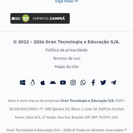
Veja mais
Concurso Nacional Unificado
FGV
Concurso Ibama
Idecan
Concurso MPU
Selecon
Editais publicados
Uniase
© 2012 - 2026 Gran Tecnologia e Educação S/A.
Vunesp
Política de privacidade
CONCURSOS POR PROFISSÃO
EXAME DE ORDEM
Termos de uso
Concursos Administrativos
OAB
Mapa do site
Concursos Educação
Prova OAB
Concursos Fiscais
Calendário OAB
Concursos Jurídicos
Questões OAB
Concursos Militares
Recursos OAB
Gran é uma marca da empresa
Gran Tecnologia e Educação S/A
, CNPJ:
Concursos Policiais
Exame de Ordem
18.260.822/0001-77, SBS Quadra 02, Bloco J, Lote 10, Edifício Carlton
Concursos Saúde
Tower, Sala 201, 2º Andar, Asa Sul, Brasília-DF, CEP 70.070-120.
Concursos Tribunais
Gran Tecnologia e Educação S/A - 2026 © Todos os direitos reservados ®
Residência Multiprofissional