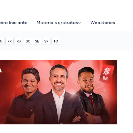
iro Iniciante
Materiais gratuitos
Webstories
O
RR
RS
SC
SE
SP
TO