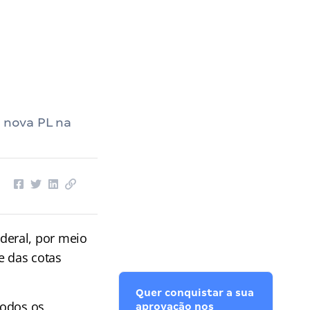
a nova PL na
deral, por meio
e das cotas
Quer conquistar a sua
todos os
aprovação nos