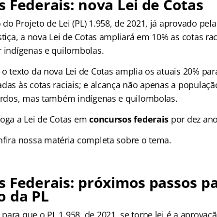
 Federais: nova Lei de Cotas
do Projeto de Lei (PL) 1.958, de 2021, já aprovado pel
stiça, a nova Lei de Cotas ampliará em 10% as cotas rac
r indígenas e quilombolas.
 o texto da nova Lei de Cotas amplia os atuais 20% par
adas às cotas raciais; e alcança não apenas a populaçã
pardos, mas também indígenas e quilombolas.
roga a Lei de Cotas em
concursos federais
por dez ano
nfira nossa matéria completa sobre o tema.
 Federais: próximos passos p
o da PL
ara que o PL 1.958, de 2021, se torne lei é a aprovaç