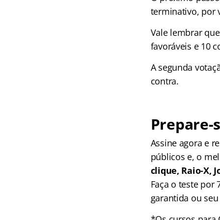
terminativo, por
Vale lembrar que
favoráveis e 10 c
A segunda votaçã
contra.
Prepare-s
Assine agora e 
públicos e, o me
clique, Raio-X,
Faça o teste por
garantida ou seu 
*Os cursos para 