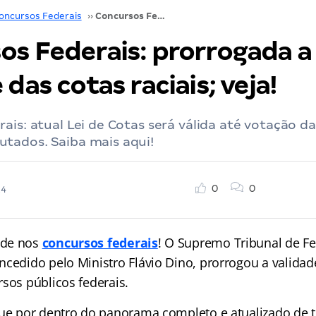
oncursos Federais
››
Concursos Federais: prorrogada a validade das cotas raciais; veja!
os Federais: prorrogada a
 das cotas raciais; veja!
ais: atual Lei de Cotas será válida até votação d
tados. Saiba mais aqui!
0
0
24
ade nos
concursos federais
! O Supremo Tribunal de Fe
ncedido pelo Ministro Flávio Dino, prorrogou a validad
sos públicos federais.
que por dentro do panorama completo e atualizado de 