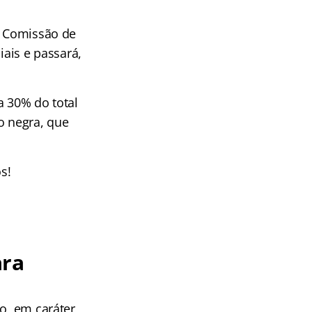
a Comissão de
iais e passará,
a 30% do total
o negra, que
s!
ara
ão, em caráter