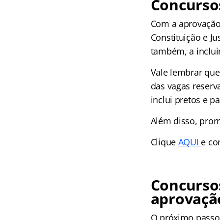
Concursos
Com a aprovação 
Constituição e Ju
também, a inclui
Vale lembrar que
das vagas reserv
inclui pretos e 
Além disso, pror
Clique
AQUI
e co
Concursos
aprovaçã
O próximo passo p