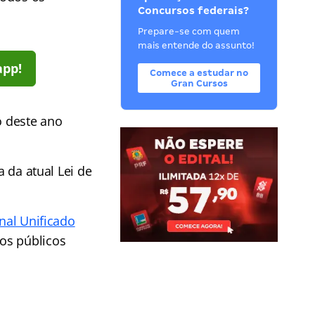
Concursos federais?
Prepare-se com quem
mais entende do assunto!
app!
Comece a estudar no
Gran Cursos
o deste ano
a da atual Lei de
nal Unificado
os públicos