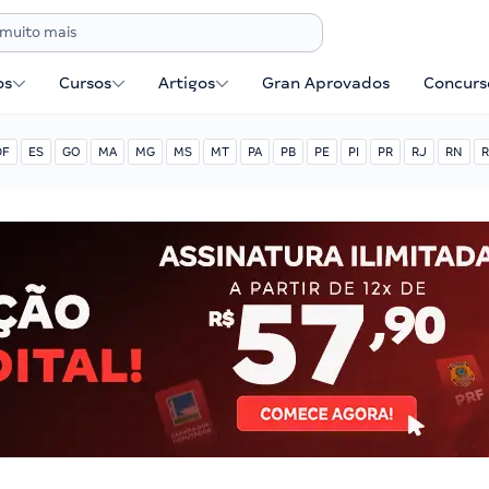
os
Cursos
Artigos
Gran Aprovados
Concurse
DF
ES
GO
MA
MG
MS
MT
PA
PB
PE
PI
PR
RJ
RN
R