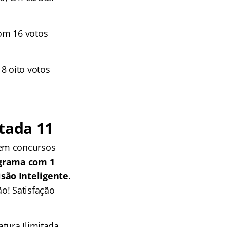
om 16 votos
8 oito votos
tada 11
 em concursos
grama com 1
isão Inteligente
.
o! Satisfação
tura Ilimitada.