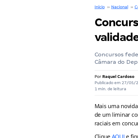
Início
››
Nacional
››
C
Concurs
validade
Concursos feder
Câmara do Depu
Por
Raquel Cardoso
Publicado em
27/05/
1 min. de leitura
Mais uma novid
de um liminar co
raciais em concur
Clique
AQUI
e fi