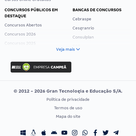
CONCURSOS PÚBLICOS EM
BANCAS DE CONCURSOS
DESTAQUE
Cebraspe
Concursos Abertos
Cesgranrio
Concursos 2026
Consulplan
Concursos 2025
FCC
Veja mais
Concurso Nacional Unificado
FGV
Concurso Ibama
Idecan
Concurso MPU
Selecon
Editais publicados
Uniase
© 2012 - 2026 Gran Tecnologia e Educação S/A.
Vunesp
Política de privacidade
CONCURSOS POR PROFISSÃO
EXAME DE ORDEM
Termos de uso
Concursos Administrativos
OAB
Mapa do site
Concursos Educação
Prova OAB
Concursos Fiscais
Calendário OAB