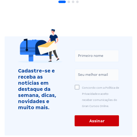
Cadastre-se e
receba as
notícias em
Concordo com a Política de
destaque da
Privacidade e aceito
semana, dicas,
receber comunicações do
novidades e
Gran Cursos Online.
muito mais.