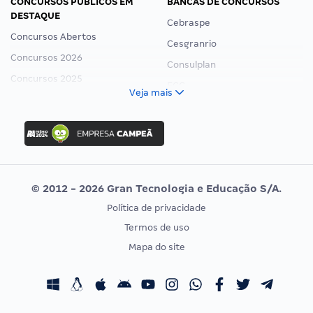
CONCURSOS PÚBLICOS EM
BANCAS DE CONCURSOS
DESTAQUE
Cebraspe
Concursos Abertos
Cesgranrio
Concursos 2026
Consulplan
Concursos 2025
FCC
Veja mais
Concurso Nacional Unificado
FGV
Concurso Ibama
Idecan
Concurso MPU
Selecon
Editais publicados
Uniase
© 2012 - 2026 Gran Tecnologia e Educação S/A.
Vunesp
Política de privacidade
CONCURSOS POR PROFISSÃO
EXAME DE ORDEM
Termos de uso
Concursos Administrativos
OAB
Mapa do site
Concursos Educação
Prova OAB
Concursos Fiscais
Calendário OAB
Concursos Jurídicos
Questões OAB