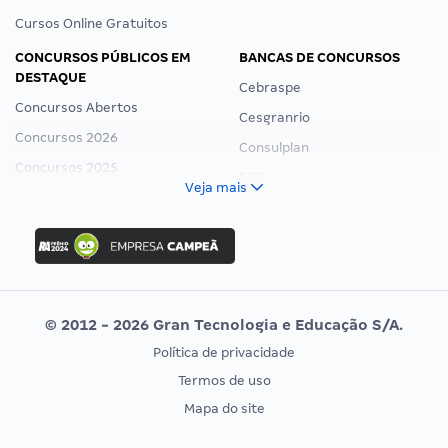
Cursos Online Gratuitos
CONCURSOS PÚBLICOS EM
BANCAS DE CONCURSOS
DESTAQUE
Cebraspe
Concursos Abertos
Cesgranrio
Concursos 2026
Consulplan
Concursos 2025
FCC
Veja mais
Concurso Nacional Unificado
FGV
Concurso Ibama
Idecan
Concurso MPU
Selecon
Editais publicados
Uniase
© 2012 - 2026 Gran Tecnologia e Educação S/A.
Vunesp
Política de privacidade
CONCURSOS POR PROFISSÃO
EXAME DE ORDEM
Termos de uso
Concursos Administrativos
OAB
Mapa do site
Concursos Educação
Prova OAB