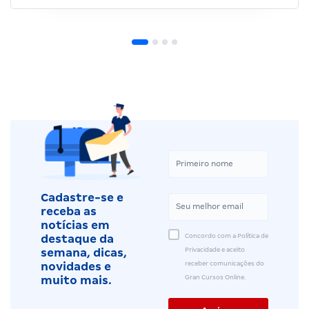
Cadastre-se e
receba as
notícias em
Concordo com a Política de
destaque da
Privacidade e aceito
semana, dicas,
receber comunicações do
novidades e
Gran Cursos Online.
muito mais.