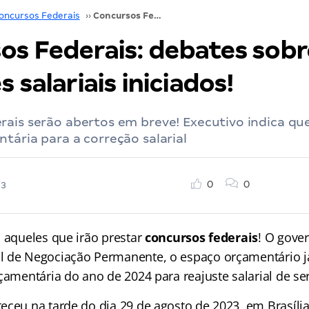
oncursos Federais
››
Concursos Federais: debates sobre reajustes salariais iniciados!
os Federais: debates sobr
s salariais iniciados!
rais serão abertos em breve! Executivo indica qu
tária para a correção salarial
0
0
23
a aqueles que irão prestar
concursos federais
! O gove
l de Negociação Permanente, o espaço orçamentário j
çamentária do ano de 2024 para reajuste salarial de se
eceu na tarde do dia 29 de agosto de 2023, em Brasíli