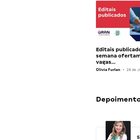
Editais publicad
semana ofertam
vagas…
Olivia Furlan
•
28 de J
Depoimentos
S