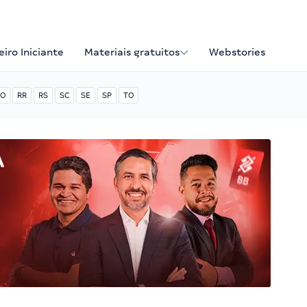
iro Iniciante
Materiais gratuitos
Webstories
O
RR
RS
SC
SE
SP
TO