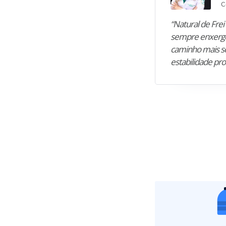
C
“Natural de Frei 
sempre enxergo
caminho mais se
estabilidade pro