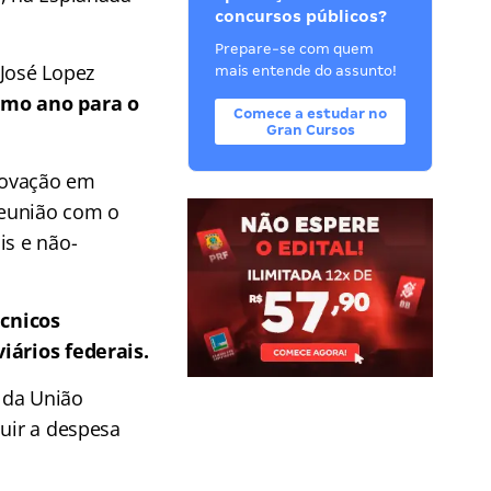
concursos públicos?
Prepare-se com quem
 José Lopez
mais entende do assunto!
ximo ano para o
Comece a estudar no
Gran Cursos
Inovação em
 reunião com o
is e não-
cnicos
iários federais.
 da União
luir a despesa