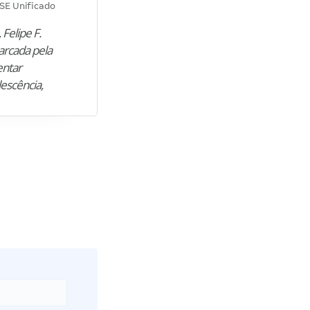
SE Unificado
Concurso SEPLAG CE
 Felipe F.
“Natural de Juazeiro do Norte (CE),
arcada pela
M. encontrou nos estudos o cami
entar
para construir uma nova fase da vi
lescência,
profissional. Após…”