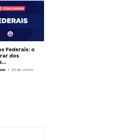
s Federais: o
rar dos
s…
oso
•
25 de Junho
Diana M.