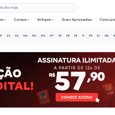
os
Cursos
Artigos
Gran Aprovados
Concurse
DF
ES
GO
MA
MG
MS
MT
PA
PB
PE
PI
PR
RJ
RN
R