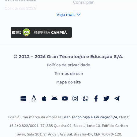
Consulplan
Concursos 2025
FCC
Veja mais
Concurso Nacional Unificado
FGV
Concurso Ibama
Idecan
Concurso MPU
Selecon
Editais publicados
Uniase
© 2012 - 2026 Gran Tecnologia e Educação S/A.
Vunesp
Política de privacidade
CONCURSOS POR PROFISSÃO
EXAME DE ORDEM
Termos de uso
Concursos Administrativos
OAB
Mapa do site
Concursos Educação
Prova OAB
Concursos Fiscais
Calendário OAB
Concursos Jurídicos
Questões OAB
Concursos Militares
Recursos OAB
Gran é uma marca da empresa
Gran Tecnologia e Educação S/A
, CNPJ:
Concursos Policiais
Exame de Ordem
18.260.822/0001-77, SBS Quadra 02, Bloco J, Lote 10, Edifício Carlton
Concursos Saúde
Tower, Sala 201, 2º Andar, Asa Sul, Brasília-DF, CEP 70.070-120.