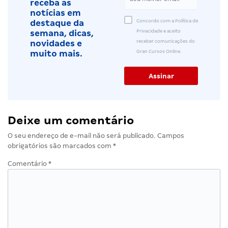
receba as
notícias em
Concordo com a Política de
destaque da
Privacidade e aceito
semana, dicas,
receber comunicações do
novidades e
Gran Cursos Online.
muito mais.
Deixe um comentário
O seu endereço de e-mail não será publicado.
Campos
obrigatórios são marcados com
*
Comentário
*