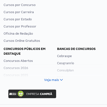
Cursos por Concurso
Cursos por Carreira
Cursos por Estado
Cursos por Professor
Oficina de Redação
Cursos Online Gratuitos
CONCURSOS PÚBLICOS EM
BANCAS DE CONCURSOS
DESTAQUE
Cebraspe
Concursos Abertos
Cesgranrio
Concursos 2026
Consulplan
Concursos 2025
FCC
Veja mais
Concurso Nacional Unificado
FGV
Concurso Ibama
Idecan
Concurso MPU
Selecon
Editais publicados
Uniase