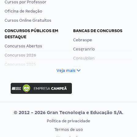
Cursos por Professor
Oficina de Redação
Cursos Online Gratuitos
CONCURSOS PÚBLICOS EM
BANCAS DE CONCURSOS
DESTAQUE
Cebraspe
Concursos Abertos
Cesgranrio
Concursos 2026
Consulplan
Concursos 2025
FCC
Veja mais
Concurso Nacional Unificado
FGV
Concurso Ibama
Idecan
Concurso MPU
Selecon
Editais publicados
Uniase
© 2012 - 2026 Gran Tecnologia e Educação S/A.
Vunesp
Política de privacidade
CONCURSOS POR PROFISSÃO
EXAME DE ORDEM
Termos de uso
Concursos Administrativos
OAB