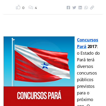
0
4
Concursos
Pará
2017
:
o Estado do
Pará terá
diversos
concursos
públicos
previstos
para o
próximo
ano. O