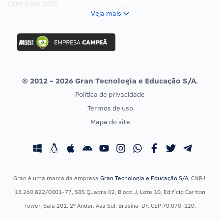
Concursos 2025
FCC
Veja mais
Concurso Nacional Unificado
FGV
Concurso Ibama
Idecan
Concurso MPU
Selecon
Editais publicados
Uniase
© 2012 - 2026 Gran Tecnologia e Educação S/A.
Vunesp
Política de privacidade
CONCURSOS POR PROFISSÃO
EXAME DE ORDEM
Termos de uso
Concursos Administrativos
OAB
Mapa do site
Concursos Educação
Prova OAB
Concursos Fiscais
Calendário OAB
Concursos Jurídicos
Questões OAB
Concursos Militares
Recursos OAB
Gran é uma marca da empresa
Gran Tecnologia e Educação S/A
, CNPJ:
Concursos Policiais
Exame de Ordem
18.260.822/0001-77, SBS Quadra 02, Bloco J, Lote 10, Edifício Carlton
Concursos Saúde
Tower, Sala 201, 2º Andar, Asa Sul, Brasília-DF, CEP 70.070-120.
Concursos Tribunais