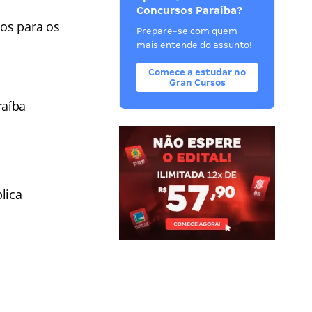
Concursos Paraíba?
os para os
Prepare-se com quem
mais entende do assunto!
Comece a estudar no
Gran Cursos
raíba
lica