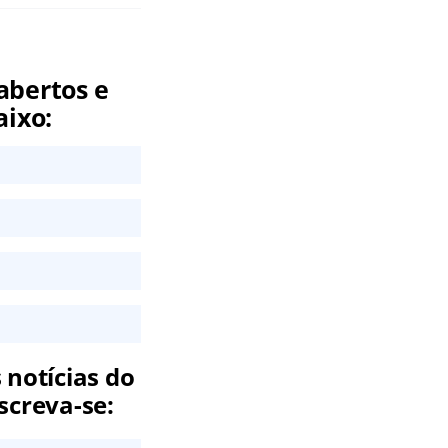
abertos e
aixo:
 notícias do
screva-se: