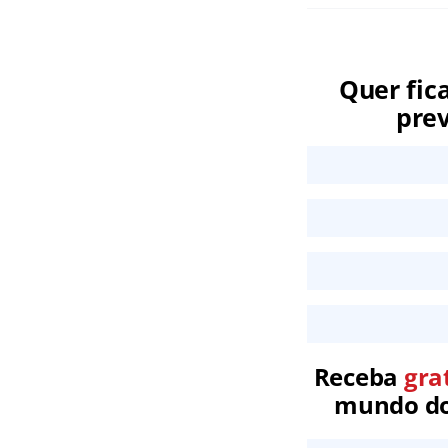
Quer fic
prev
Receba
gra
mundo dos