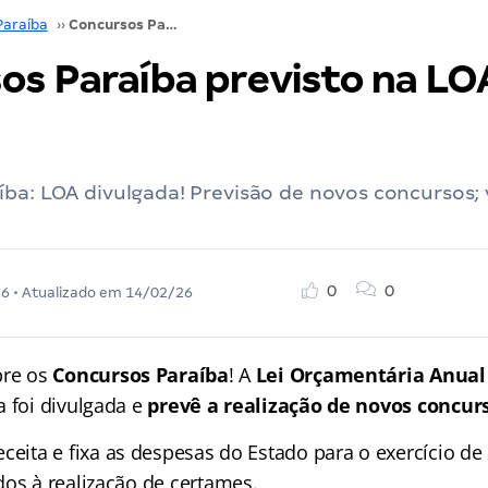
Paraíba
››
Concursos Paraíba previsto na LOA 2026! Confira
os Paraíba previsto na LO
ba: LOA divulgada! Previsão de novos concursos; 
0
0
26
• Atualizado em
14/02/26
bre os
Concursos Paraíba
! A
Lei Orçamentária Anual
a foi divulgada e
prevê a realização de novos concurs
ceita e fixa as despesas do Estado para o exercício de
dos à realização de certames.