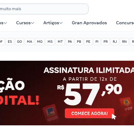
os
Cursos
Artigos
Gran Aprovados
Concurse
DF
ES
GO
MA
MG
MS
MT
PA
PB
PE
PI
PR
RJ
RN
R