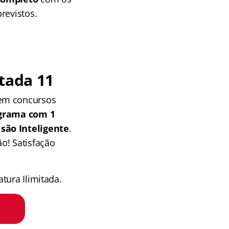
revistos.
tada 11
 em concursos
grama com 1
isão Inteligente
.
o! Satisfação
tura Ilimitada.