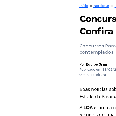
Início
››
Nordeste
››
Concurs
Confira
Concursos Paraí
contemplados
Por
Equipe Gran
Publicado em
13/02/
0 min. de leitura
Boas notícias so
Estado da Paraíb
A
LOA
estima a re
recursos destina