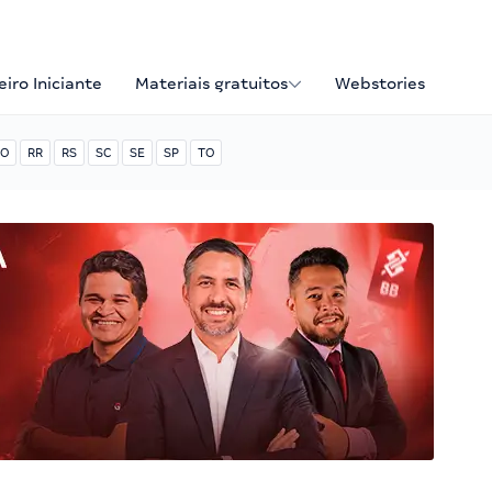
iro Iniciante
Materiais gratuitos
Webstories
O
RR
RS
SC
SE
SP
TO