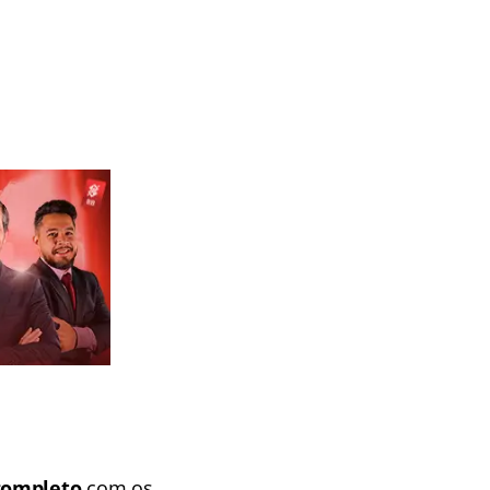
completo
com os