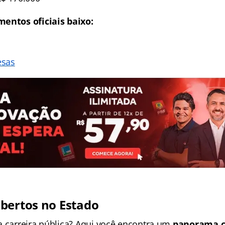
mentos oficiais baixo:
esas
bertos no Estado
a carreira pública? Aqui você encontra um
panorama 