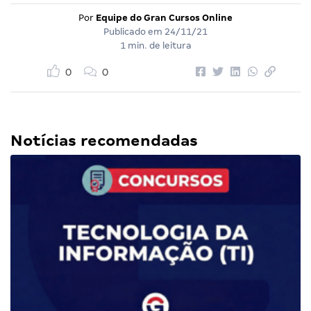
Por
Equipe do Gran Cursos Online
Publicado em
24/11/21
1 min. de leitura
0
0
Notícias recomendadas