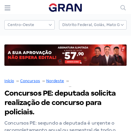
Início
››
Concursos
››
Nordeste
››
Pernambuco
››
Concursos PE: deputada solicita realização de concurso para policiais.
Concursos PE: deputada solicita
realização de concurso para
policiais.
Concursos PE: segundo a deputada é urgente o
recompletamento anual ou semestral de todo o