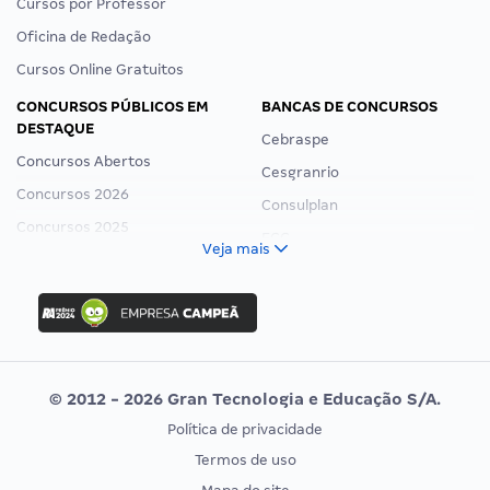
Cursos por Professor
Oficina de Redação
Cursos Online Gratuitos
CONCURSOS PÚBLICOS EM
BANCAS DE CONCURSOS
DESTAQUE
Cebraspe
Concursos Abertos
Cesgranrio
Concursos 2026
Consulplan
Concursos 2025
FCC
Veja mais
Concurso Nacional Unificado
FGV
Concurso Ibama
Idecan
Concurso MPU
Selecon
Editais publicados
Uniase
© 2012 - 2026 Gran Tecnologia e Educação S/A.
Vunesp
Política de privacidade
CONCURSOS POR PROFISSÃO
EXAME DE ORDEM
Termos de uso
Concursos Administrativos
OAB