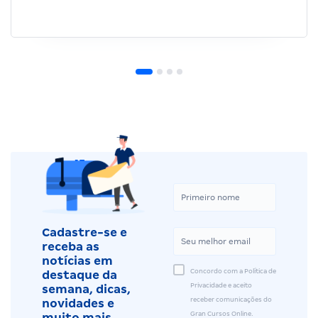
Cadastre-se e
receba as
notícias em
Concordo com a Política de
destaque da
Privacidade e aceito
semana, dicas,
receber comunicações do
novidades e
Gran Cursos Online.
muito mais.