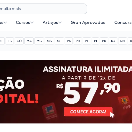
os
Cursos
Artigos
Gran Aprovados
Concurse
DF
ES
GO
MA
MG
MS
MT
PA
PB
PE
PI
PR
RJ
RN
R