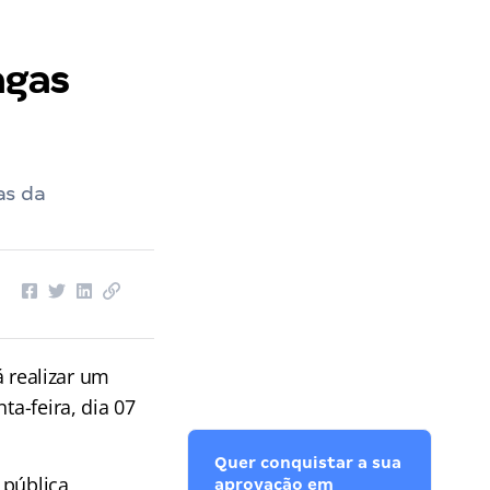
agas
as da
á realizar um
ta-feira, dia 07
Quer conquistar a sua
 pública
aprovação em