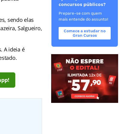
concursos públicos?
Prepare-se com quem
es, sendo elas
mais entende do assunto!
azeira, Salgueiro,
Comece a estudar no
Gran Cursos
 A ideia é
 estado.
app!