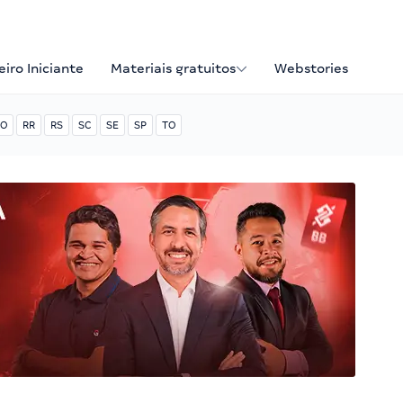
iro Iniciante
Materiais gratuitos
Webstories
O
RR
RS
SC
SE
SP
TO