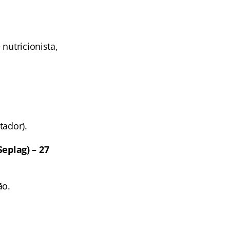
nutricionista,
tador).
eplag) – 27
ão.