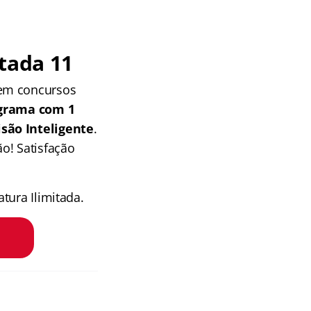
tada 11
 em concursos
grama com 1
isão Inteligente
.
o! Satisfação
tura Ilimitada.