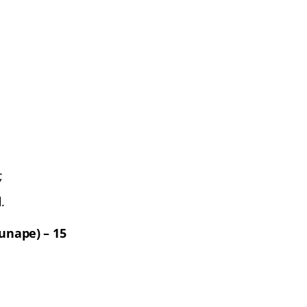
;
.
unape) – 15