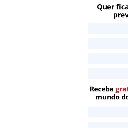
Quer fic
prev
Receba
gra
mundo dos