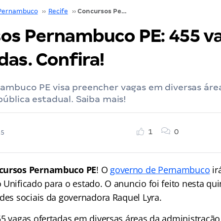
Pernambuco
››
Recife
››
Concursos Pernambuco PE: 455 vagas anunciadas. Confira!
os Pernambuco PE: 455 v
as. Confira!
ambuco PE visa preencher vagas em diversas áre
ública estadual. Saiba mais!
1
0
25
cursos Pernambuco PE
! O
governo de Pernambuco
ir
Unificado para o estado. O anuncio foi feito nesta quin
edes sociais da governadora Raquel Lyra.
55 vagas ofertadas em diversas áreas da administração