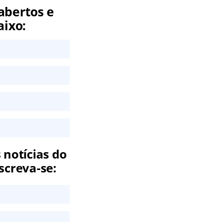
abertos e
aixo:
 notícias do
screva-se: