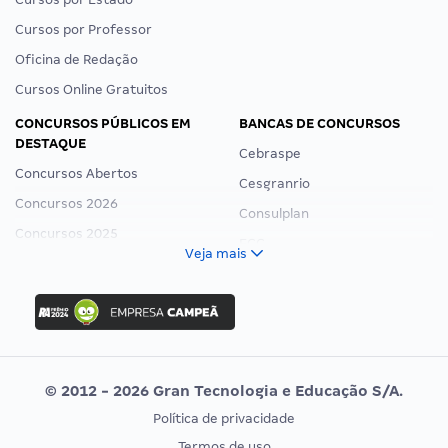
Cursos por Professor
Oficina de Redação
Cursos Online Gratuitos
CONCURSOS PÚBLICOS EM
BANCAS DE CONCURSOS
DESTAQUE
Cebraspe
Concursos Abertos
Cesgranrio
Concursos 2026
Consulplan
Concursos 2025
FCC
Veja mais
Concurso Nacional Unificado
FGV
Concurso Ibama
Idecan
Concurso MPU
Selecon
Editais publicados
Uniase
© 2012 - 2026 Gran Tecnologia e Educação S/A.
Vunesp
Política de privacidade
CONCURSOS POR PROFISSÃO
EXAME DE ORDEM
Termos de uso