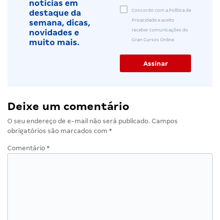
notícias em
Concordo com a Política de
destaque da
Privacidade e aceito
semana, dicas,
receber comunicações do
novidades e
Gran Cursos Online.
muito mais.
Deixe um comentário
O seu endereço de e-mail não será publicado.
Campos
obrigatórios são marcados com
*
Comentário
*