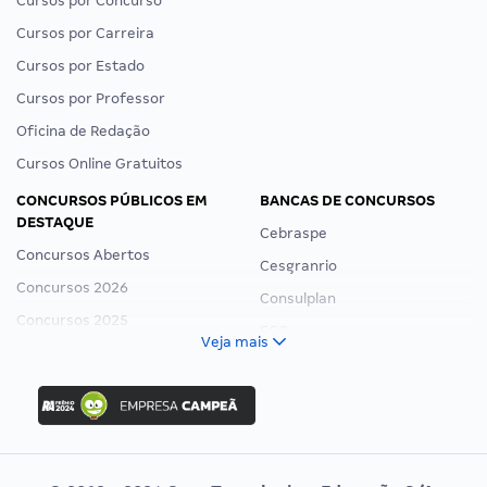
Cursos por Concurso
Cursos por Carreira
Cursos por Estado
Cursos por Professor
Oficina de Redação
Cursos Online Gratuitos
CONCURSOS PÚBLICOS EM
BANCAS DE CONCURSOS
DESTAQUE
Cebraspe
Concursos Abertos
Cesgranrio
Concursos 2026
Consulplan
Concursos 2025
FCC
Veja mais
Concurso Nacional Unificado
FGV
Concurso Ibama
Idecan
Concurso MPU
Selecon
Editais publicados
Uniase