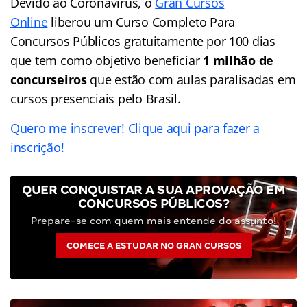
Devido ao Coronavírus, o
Gran Cursos
Online
liberou um Curso Completo Para
Concursos Públicos gratuitamente por 100 dias
que tem como objetivo beneficiar
1 milhão de
concurseiros
que estão com aulas paralisadas em
cursos presenciais pelo Brasil.
Quero me inscrever! Clique aqui para fazer a
inscrição!
QUER CONQUISTAR A SUA APROVAÇÃO EM
CONCURSOS PÚBLICOS?
Prepare-se com quem mais entende do assunto!
COMECE A ESTUDAR NO GRAN CURSOS