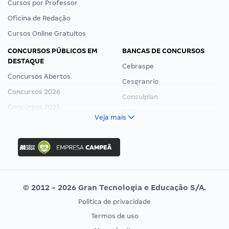
Cursos por Professor
Oficina de Redação
Cursos Online Gratuitos
CONCURSOS PÚBLICOS EM
BANCAS DE CONCURSOS
DESTAQUE
Cebraspe
Concursos Abertos
Cesgranrio
Concursos 2026
Consulplan
Concursos 2025
FCC
Veja mais
Concurso Nacional Unificado
FGV
Concurso Ibama
Idecan
Concurso MPU
Selecon
Editais publicados
Uniase
© 2012 - 2026 Gran Tecnologia e Educação S/A.
Vunesp
Política de privacidade
CONCURSOS POR PROFISSÃO
EXAME DE ORDEM
Termos de uso
Concursos Administrativos
OAB