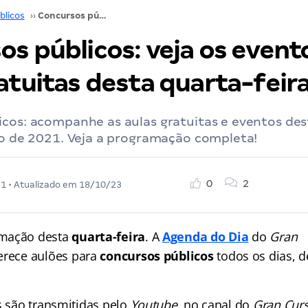
blicos
››
Concursos públicos: veja os eventos e aulas gratuitas desta quarta-feira
s públicos: veja os event
atuitas desta quarta-feir
icos: acompanhe as aulas gratuitas e eventos des
ho de 2021. Veja a programação completa!
0
2
21
• Atualizado em
18/10/23
amação desta
quarta-feira
. A
Agenda do Dia
do
Gran
erece aulões para
concursos públicos
todos os dias, 
s são transmitidas pelo
Youtube
, no canal do
Gran Curs