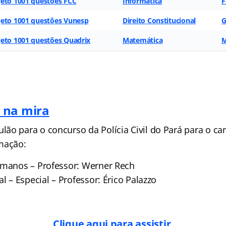
jeto 1001 questões FCC
Informática
F
jeto 1001 questões Vunesp
Direito Constitucional
G
jeto 1001 questões Quadrix
Matemática
M
 na mira
ão para o concurso da Polícia Civil do Pará para o car
mação:
umanos – Professor: Werner Rech
al – Especial – Professor: Érico Palazzo
Clique aqui para assistir