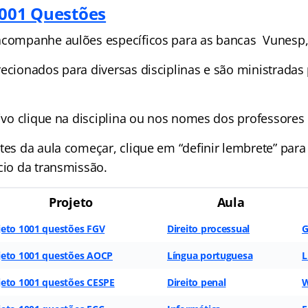
1001 Questões
acompanhe aulões específicos para as bancas Vunesp
ecionados para diversas disciplinas e são ministradas 
vivo clique na disciplina ou nos nomes dos professores 
tes da aula começar, clique em “definir lembrete” para
cio da transmissão.
Projeto
Aula
jeto 1001 questões FGV
Direito processual
G
jeto 1001 questões AOCP
Língua portuguesa
L
jeto 1001 questões CESPE
Direito penal
W