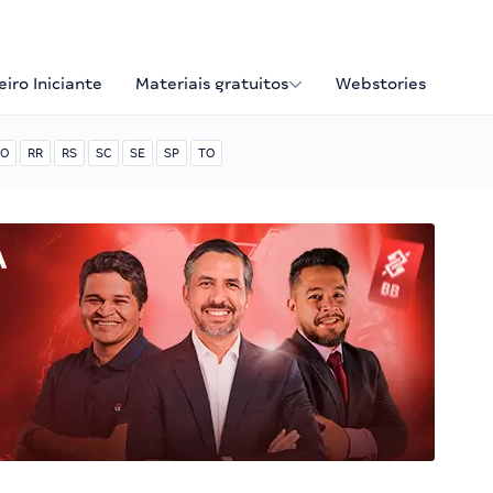
iro Iniciante
Materiais gratuitos
Webstories
O
RR
RS
SC
SE
SP
TO