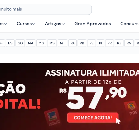
os
Cursos
Artigos
Gran Aprovados
Concurse
DF
ES
GO
MA
MG
MS
MT
PA
PB
PE
PI
PR
RJ
RN
R