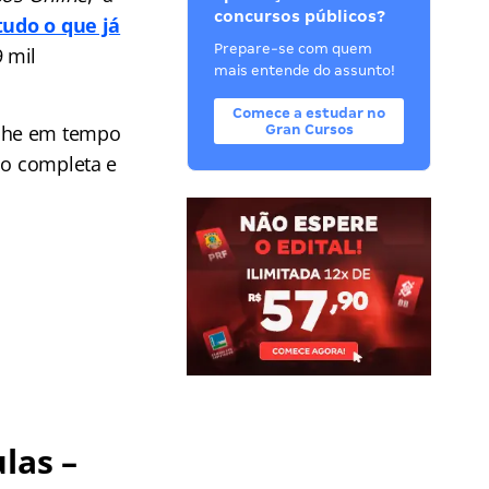
concursos públicos?
tudo o que já
Prepare-se com quem
9 mil
mais entende do assunto!
Comece a estudar no
he em tempo
Gran Cursos
ão completa e
las –