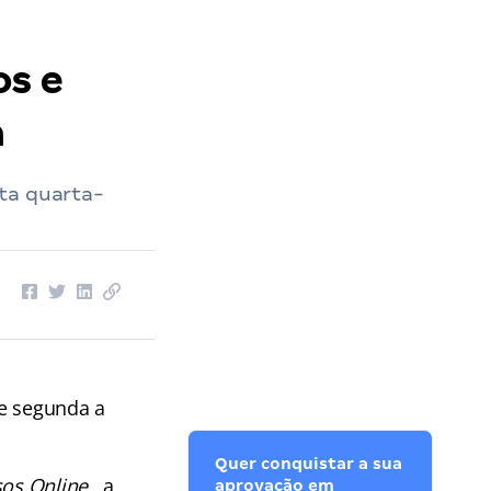
os e
a
ta quarta-
de segunda a
Quer conquistar a sua
os Online
, a
aprovação em