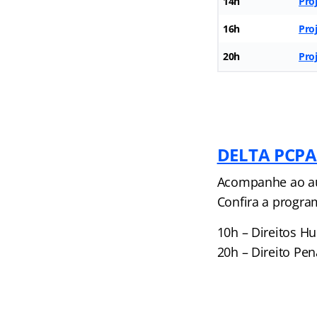
14h
Pro
16h
Pro
20h
Pro
DELTA PCPA
Acompanhe ao aul
Confira a progra
10h – Direitos H
20h – Direito Pen