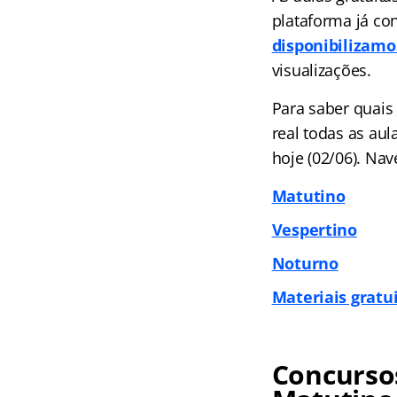
plataforma já co
disponibilizamo
visualizações.
Para saber quais
real todas as au
hoje (02/06). Nav
Matutino
Vespertino
Noturno
Materiais gratu
Concursos