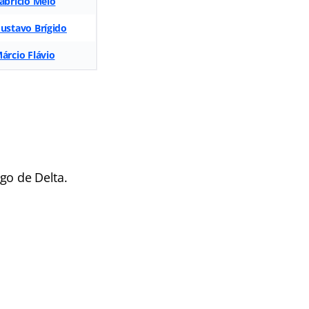
abrício Melo
ustavo Brígido
árcio Flávio
go de Delta.