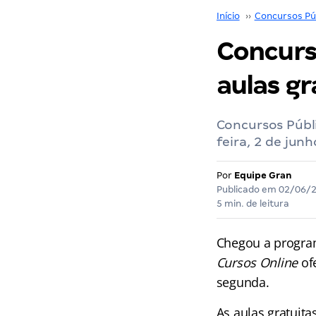
Início
››
Concursos Pú
Concurso
aulas gr
Concursos Públ
feira, 2 de jun
Por
Equipe Gran
Publicado em
02/06/
5 min. de leitura
Chegou a progr
Cursos Online
of
segunda.
As aulas gratuita