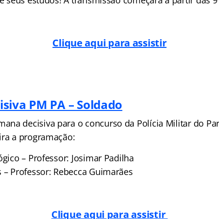
ne seus estudos! A transmissão começará a partir das 9
Clique aqui para assistir
siva PM PA – Soldado
na decisiva para o concurso da Polícia Militar do Par
ira a programação:
ógico – Professor: Josimar Padilha
s – Professor: Rebecca Guimarães
Clique aqui para assistir