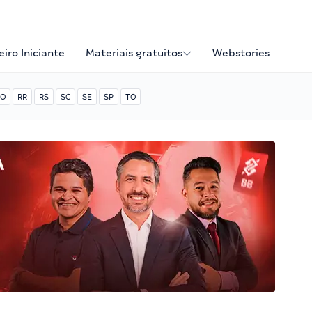
iro Iniciante
Materiais gratuitos
Webstories
O
RR
RS
SC
SE
SP
TO