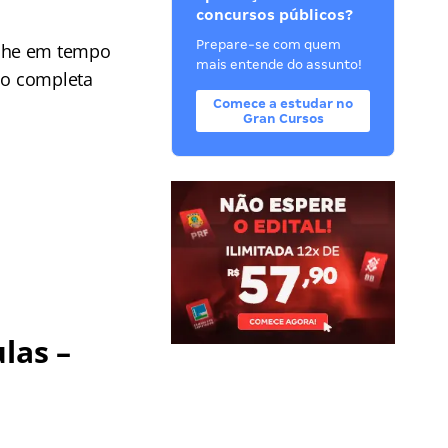
concursos públicos?
Prepare-se com quem
he em tempo
mais entende do assunto!
ção completa
Comece a estudar no
Gran Cursos
las –