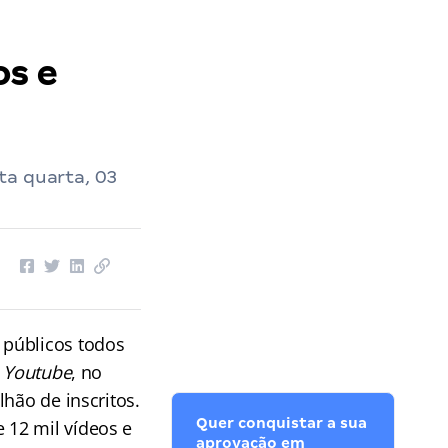
os e
ta quarta, 03
 públicos
todos
o
Youtube
, no
hão de inscritos.
Quer conquistar a sua
e 12 mil vídeos e
aprovação em