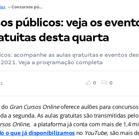
ias
››
Concursos públicos: veja os eventos e aulas gratuitas desta quarta
s públicos: veja os event
atuitas desta quarta
icos: acompanhe as aulas gratuitas e eventos des
e 2021. Veja a programação completa
0
0
21
do
Gran Cursos Online
oferece aulões para concursos
nda a segunda. As aulas gratuitas são transmitidas pel
rsos Online
, a plataforma já conta com mais de 1,4 mil
o o que já disponibilizamos
no
YouTube
, são mais d