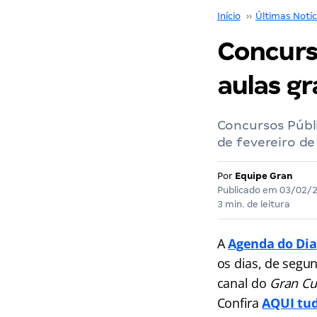
Início
››
Últimas Notíc
Concurso
aulas gr
Concursos Públ
de fevereiro d
Por
Equipe Gran
Publicado em
03/02/
3 min. de leitura
A
Agenda do Dia
os dias, de segu
canal do
Gran Cu
Confira
AQUI tud