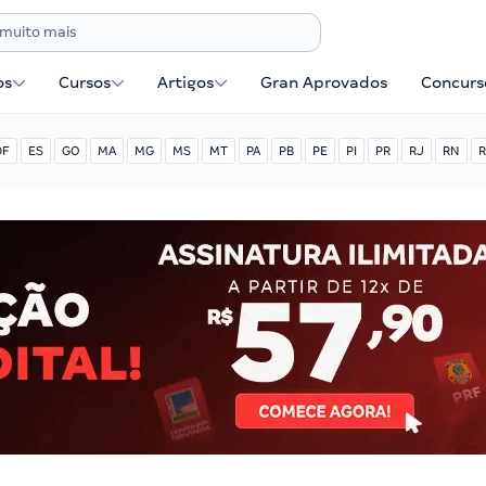
os
Cursos
Artigos
Gran Aprovados
Concurse
DF
ES
GO
MA
MG
MS
MT
PA
PB
PE
PI
PR
RJ
RN
R