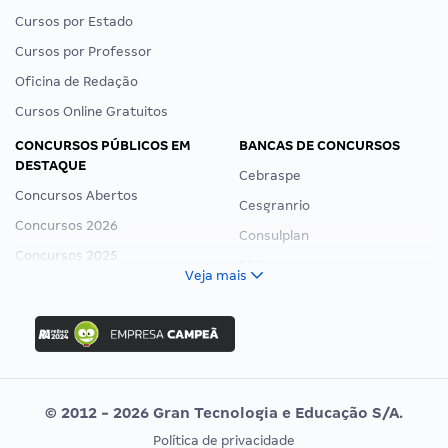
Cursos por Estado
Cursos por Professor
Oficina de Redação
Cursos Online Gratuitos
CONCURSOS PÚBLICOS EM
BANCAS DE CONCURSOS
DESTAQUE
Cebraspe
Concursos Abertos
Cesgranrio
Concursos 2026
Consulplan
Concursos 2025
FCC
Veja mais
Concurso Nacional Unificado
FGV
Concurso Ibama
Idecan
Concurso MPU
Selecon
Editais publicados
Uniase
© 2012 - 2026 Gran Tecnologia e Educação S/A.
Vunesp
Política de privacidade