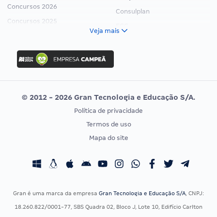
Concursos 2026
Consulplan
Concursos 2025
FCC
Veja mais
Concurso Nacional Unificado
FGV
Concurso Ibama
Idecan
Concurso MPU
Selecon
Editais publicados
Uniase
© 2012 - 2026 Gran Tecnologia e Educação S/A.
Vunesp
Política de privacidade
CONCURSOS POR PROFISSÃO
EXAME DE ORDEM
Termos de uso
Concursos Administrativos
OAB
Mapa do site
Concursos Educação
Prova OAB
Concursos Fiscais
Calendário OAB
Concursos Jurídicos
Questões OAB
Concursos Militares
Recursos OAB
Gran é uma marca da empresa
Gran Tecnologia e Educação S/A
, CNPJ:
Concursos Policiais
Exame de Ordem
18.260.822/0001-77, SBS Quadra 02, Bloco J, Lote 10, Edifício Carlton
Concursos Saúde