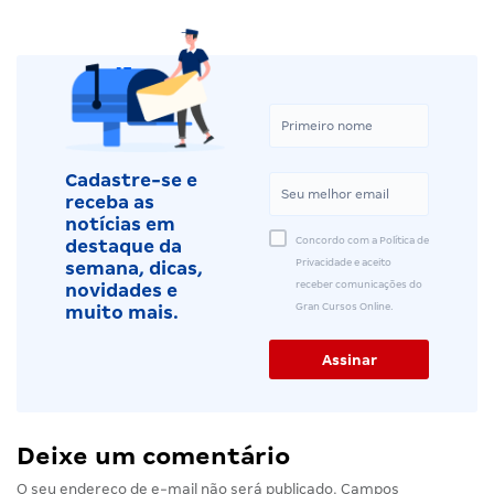
Cadastre-se e
receba as
notícias em
Concordo com a Política de
destaque da
Privacidade e aceito
semana, dicas,
receber comunicações do
novidades e
Gran Cursos Online.
muito mais.
Deixe um comentário
O seu endereço de e-mail não será publicado.
Campos