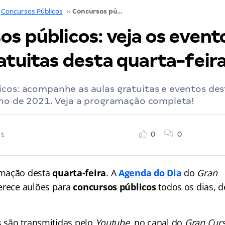
Concursos Públicos
››
Concursos públicos: veja os eventos e aulas gratuitas desta quarta-feira
s públicos: veja os event
atuitas desta quarta-feir
icos: acompanhe as aulas gratuitas e eventos des
nho de 2021. Veja a programação completa!
0
0
21
amação desta
quarta-feira
. A
Agenda do Dia
do
Gran
erece aulões para
concursos públicos
todos os dias, 
s são transmitidas pelo
Youtube
, no canal do
Gran Curs