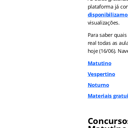
plataforma já co
disponibilizamo
visualizações.
Para saber quais
real todas as au
hoje (16/06). Nav
Matutino
Vespertino
Noturno
Materiais gratu
Concursos