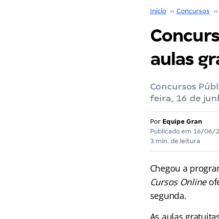
Início
››
Concursos
››
Concurso
aulas gr
Concursos Públ
feira, 16 de ju
Por
Equipe Gran
Publicado em
16/06/
3 min. de leitura
Chegou a progr
Cursos Online
of
segunda.
As aulas gratuita