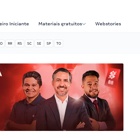
iro Iniciante
Materiais gratuitos
Webstories
O
RR
RS
SC
SE
SP
TO