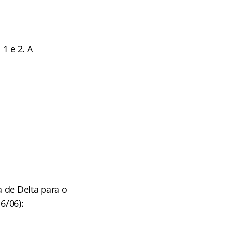
1 e 2. A
 de Delta para o
6/06):