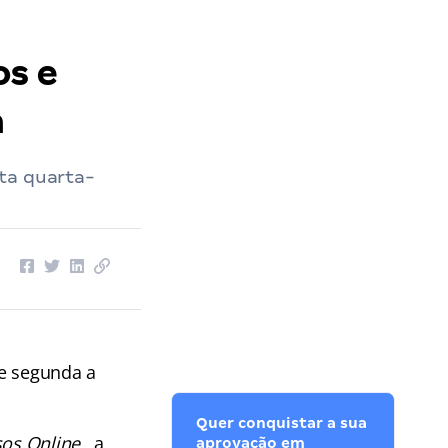
os e
a
ta quarta-
de segunda a
Quer conquistar a sua
os Online
, a
aprovação em