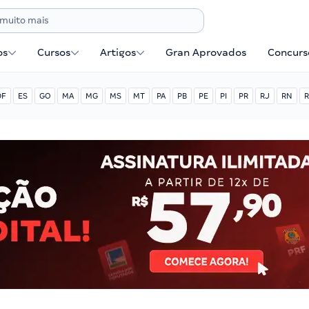
os
Cursos
Artigos
Gran Aprovados
Concurse
DF
ES
GO
MA
MG
MS
MT
PA
PB
PE
PI
PR
RJ
RN
R