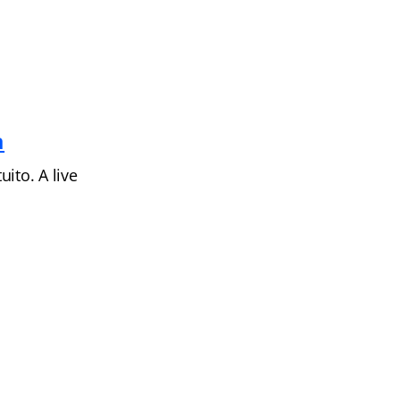
a
ito. A live