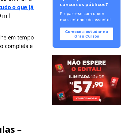
concursos públicos?
tudo o que já
Prepare-se com quem
9 mil
mais entende do assunto!
Comece a estudar no
he em tempo
Gran Cursos
ão completa e
las –