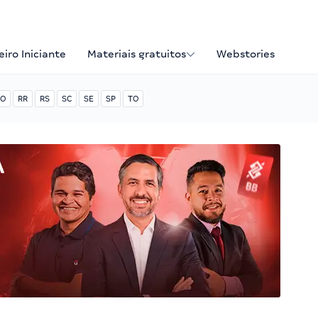
iro Iniciante
Materiais gratuitos
Webstories
O
RR
RS
SC
SE
SP
TO