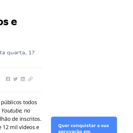
os e
ta quarta, 17
 públicos
todos
o
Youtube
, no
hão de inscritos.
Quer conquistar a sua
e 12 mil vídeos e
aprovação em