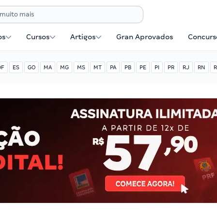
os
Cursos
Artigos
Gran Aprovados
Concurse
DF
ES
GO
MA
MG
MS
MT
PA
PB
PE
PI
PR
RJ
RN
R