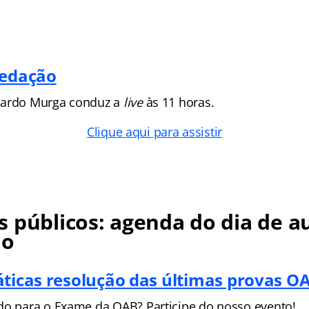
Redação
nardo Murga conduz a
live
às 11 horas.
Clique aqui para assistir
 públicos: agenda do dia de a
no
áticas resolução das últimas provas O
do para o Exame da OAB? Participe do nosso evento!