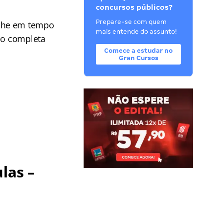
concursos públicos?
Prepare-se com quem
he em tempo
mais entende do assunto!
ção completa
Comece a estudar no
Gran Cursos
las –