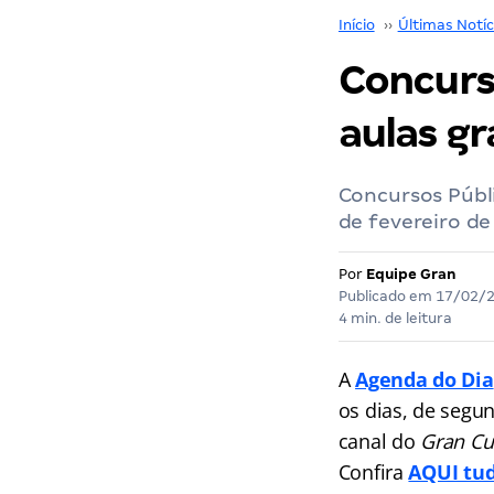
Início
››
Últimas Notíc
Concurso
aulas gr
Concursos Públ
de fevereiro d
Por
Equipe Gran
Publicado em
17/02/
4 min. de leitura
A
Agenda do Dia
os dias, de segu
canal do
Gran Cu
Confira
AQUI tud