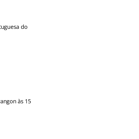
rtuguesa do
arangon às 15