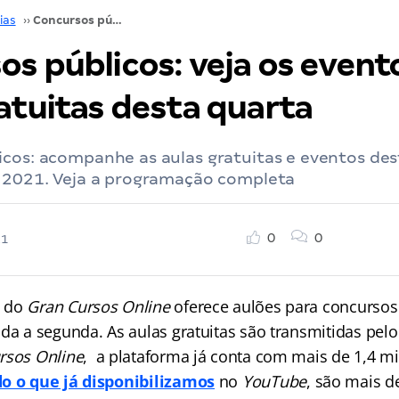
ias
››
Concursos públicos: veja os eventos e aulas gratuitas desta quarta
s públicos: veja os event
atuitas desta quarta
icos: acompanhe as aulas gratuitas e eventos des
e 2021. Veja a programação completa
0
0
21
do
Gran Cursos Online
oferece aulões para concursos
nda a segunda. As aulas gratuitas são transmitidas pel
rsos Online
, a plataforma já conta com mais de 1,4 mil
o o que já disponibilizamos
no
YouTube
, são mais d