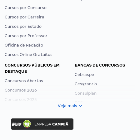
Cursos por Concurso
Cursos por Carreira
Cursos por Estado
Cursos por Professor
Oficina de Redação
Cursos Online Gratuitos
CONCURSOS PÚBLICOS EM
BANCAS DE CONCURSOS
DESTAQUE
Cebraspe
Concursos Abertos
Cesgranrio
Concursos 2026
Consulplan
Concursos 2025
FCC
Veja mais
Concurso Nacional Unificado
FGV
Concurso Ibama
Idecan
Concurso MPU
Selecon
Editais publicados