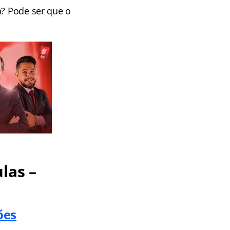
a? Pode ser que o
las –
ões