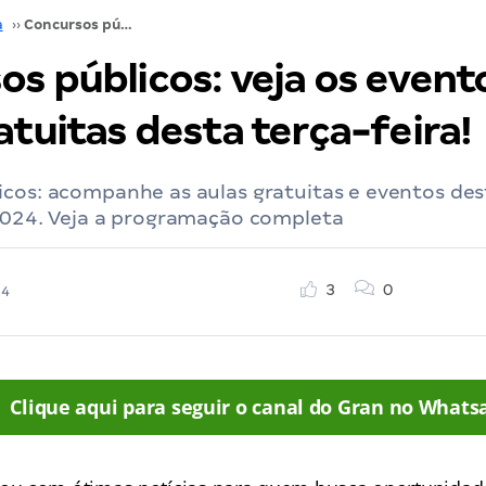
a
››
Concursos públicos: veja os eventos e aulas gratuitas desta terça-feira!
s públicos: veja os event
atuitas desta terça-feira!
cos: acompanhe as aulas gratuitas e eventos dest
 2024. Veja a programação completa
3
0
24
Clique aqui para seguir o canal do Gran no Whats