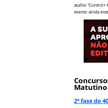
atalho “Control+
evento ainda est
Concursos
Matutino
2ª fase do 