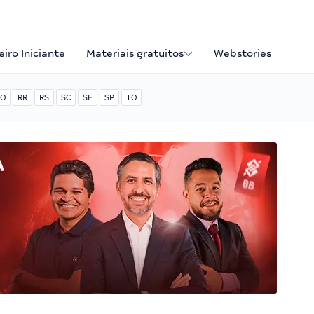
iro Iniciante
Materiais gratuitos
Webstories
O
RR
RS
SC
SE
SP
TO