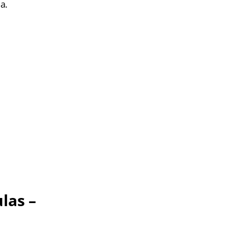
a.
las –