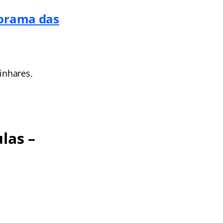
norama das
inhares.
las –