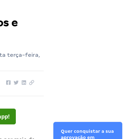
os e
a terça-feira,
app!
Quer conquistar a sua
aprovação em