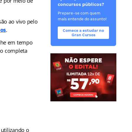
e por meio de
concursos públicos?
Prepare-se com quem
mais entende do assunto!
ão ao vivo pelo
mos
.
Comece a estudar no
Gran Cursos
he em tempo
ção completa
utilizando o