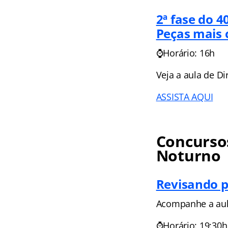
2ª fase do 
Peças mais 
⌚Horário: 16h
Veja a aula de Di
ASSISTA AQUI
Concursos
Noturno
Revisando 
Acompanhe a aula
⌚Horário: 19:30h