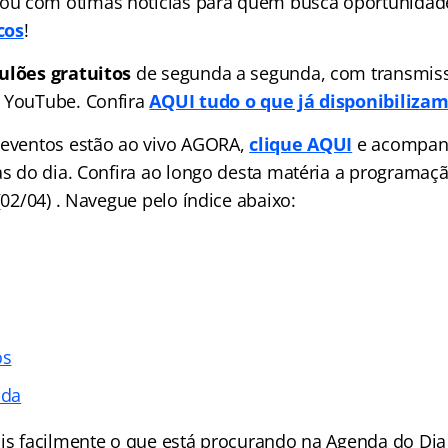
u com ótimas notícias para quem busca oportunidad
cos
!
ulões gratuitos
de segunda a segunda, com transmiss
 YouTube. Confira
AQUI tudo o que já disponibiliza
 eventos estão ao vivo AGORA,
clique AQUI
e acompan
las do dia. Confira ao longo desta matéria a programa
 (02/04) . Navegue pelo índice abaixo:
os
ada
ais facilmente o que está procurando na Agenda do Dia 