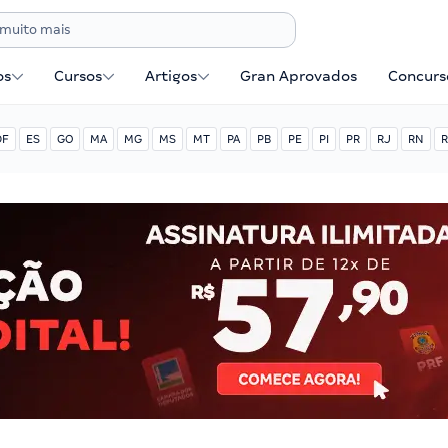
os
Cursos
Artigos
Gran Aprovados
Concurse
DF
ES
GO
MA
MG
MS
MT
PA
PB
PE
PI
PR
RJ
RN
R