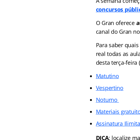
A semana começo
concursos públi
O Gran oferece
a
canal do Gran no
Para saber quais
real todas as au
desta terça-feira
Matutino
Vespertino
Noturno
Materiais gratuit
Assinatura Ilimit
DICA
: localize m