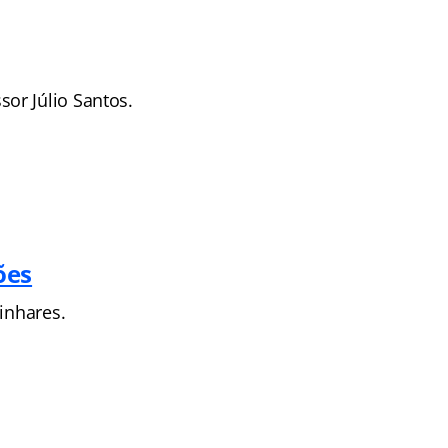
or Júlio Santos.
ões
inhares.