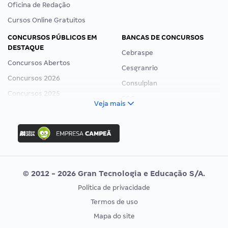
Oficina de Redação
Cursos Online Gratuitos
CONCURSOS PÚBLICOS EM
BANCAS DE CONCURSOS
DESTAQUE
Cebraspe
Concursos Abertos
Cesgranrio
Concursos 2026
Consulplan
Concursos 2025
FCC
Veja mais
Concurso Nacional Unificado
FGV
Concurso Ibama
Idecan
Concurso MPU
Selecon
Editais publicados
Uniase
© 2012 - 2026 Gran Tecnologia e Educação S/A.
Vunesp
Política de privacidade
CONCURSOS POR PROFISSÃO
EXAME DE ORDEM
Termos de uso
Concursos Administrativos
OAB
Mapa do site
Concursos Educação
Prova OAB