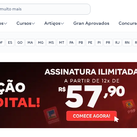
os
Cursos
Artigos
Gran Aprovados
Concurse
DF
ES
GO
MA
MG
MS
MT
PA
PB
PE
PI
PR
RJ
RN
R