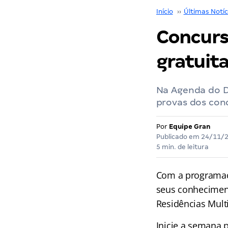
Início
››
Últimas Notíc
Concurs
gratuit
Na Agenda do D
provas dos conc
Por
Equipe Gran
Publicado em
24/11/
5 min. de leitura
Com a programa
seus conhecimen
Residências Mult
Inicie a semana 