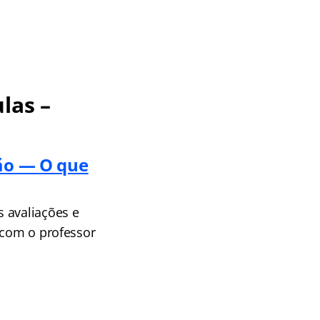
las –
são — O que
 avaliações e
 com o professor