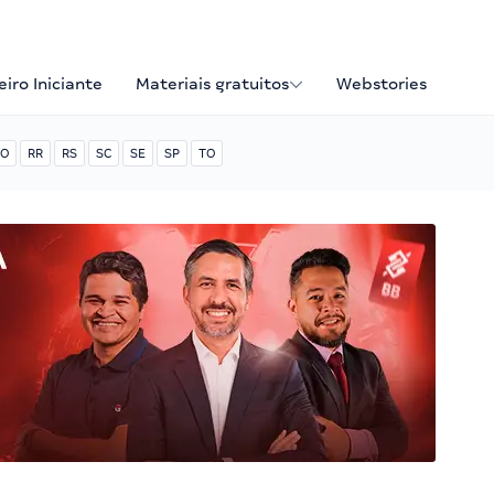
iro Iniciante
Materiais gratuitos
Webstories
O
RR
RS
SC
SE
SP
TO