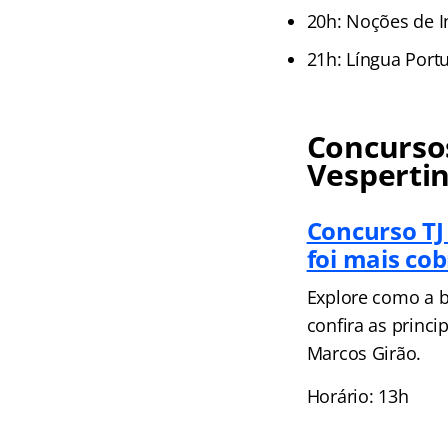
20h: Noções de I
21h: Língua Port
Concursos
Vesperti
Concurso TJ
foi mais co
Explore como a b
confira as princ
Marcos Girão.
Horário: 13h