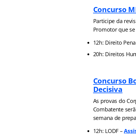
Concurso MP
Participe da rev
Promotor que se
12h: Direito Pen
20h: Direitos Hu
Concurso B
Decisiva
As provas do Cor
Combatente serão
semana de prepar
12h: LODF –
Assi