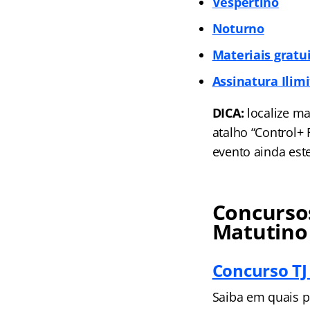
Vespertino
Noturno
Materiais gratu
Assinatura Ilim
DICA:
localize ma
atalho “Control+
evento ainda est
Concursos
Matutino
Concurso TJ
Saiba em quais p