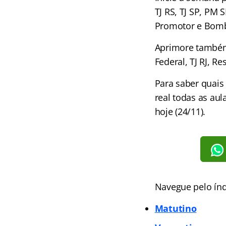
TJ RS, TJ SP, PM
Promotor e Bomb
Aprimore também 
Federal, TJ RJ, 
Para saber quais
real todas as au
hoje (24/11).
Navegue pelo índ
Matutino