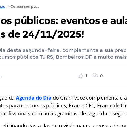
ias
››
Concursos públicos: eventos e aulas gratuitas de 24/11/2025!
os públicos: eventos e aul
as de 24/11/2025!
ia desta segunda-feira, complemente a sua prep
ursos públicos TJ RS, Bombeiros DF e muito mais
1
0
25
ção da
Agenda do Dia
do Gran, você complementa e a
tos para concursos públicos, Exame CFC, Exame de O
iprofissionais com aulas gratuitas, de segunda a segun
participando das aulas de revisão para as provas de co