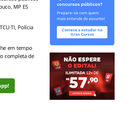
concursos públicos?
mbuco, MP ES
Prepare-se com quem
mais entende do assunto!
CU TI, Polícia
Comece a estudar no
Gran Cursos
he em tempo
ção completa de
app!