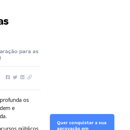
as
aração para as
!
profunda os
rdem e
da.
Quer conquistar a sua
ncursos públicos
aprovação em