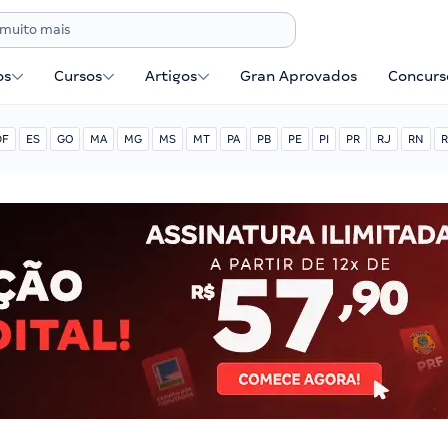
os
Cursos
Artigos
Gran Aprovados
Concurse
DF
ES
GO
MA
MG
MS
MT
PA
PB
PE
PI
PR
RJ
RN
R