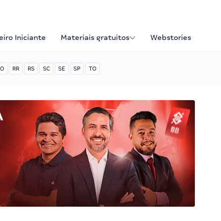
iro Iniciante
Materiais gratuitos
Webstories
O
RR
RS
SC
SE
SP
TO