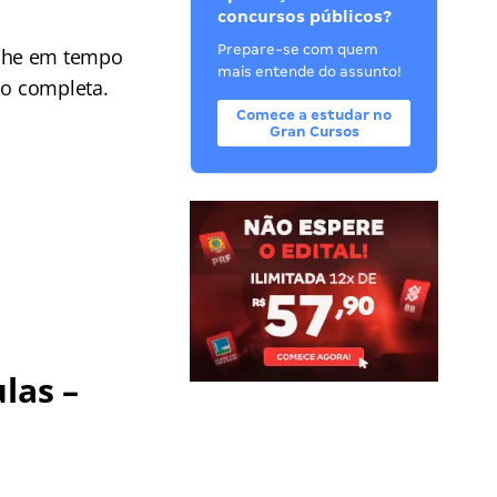
concursos públicos?
Prepare-se com quem
he em tempo
mais entende do assunto!
ão completa.
Comece a estudar no
Gran Cursos
las –