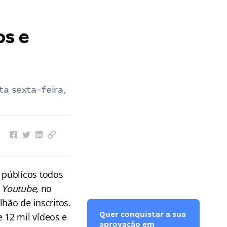
os e
a sexta-feira,
 públicos
todos
o
Youtube
, no
hão de inscritos.
Quer conquistar a sua
e 12 mil vídeos e
aprovação em