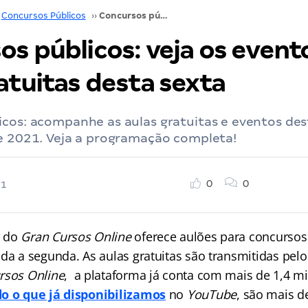
Concursos Públicos
››
Concursos públicos: veja os eventos e aulas gratuitas desta sexta
s públicos: veja os event
atuitas desta sexta
cos: acompanhe as aulas gratuitas e eventos dest
de 2021. Veja a programação completa!
0
0
21
do
Gran Cursos Online
oferece aulões para concursos
nda a segunda. As aulas gratuitas são transmitidas pel
rsos Online
, a plataforma já conta com mais de 1,4 mil
o o que já disponibilizamos
no
YouTube
, são mais d