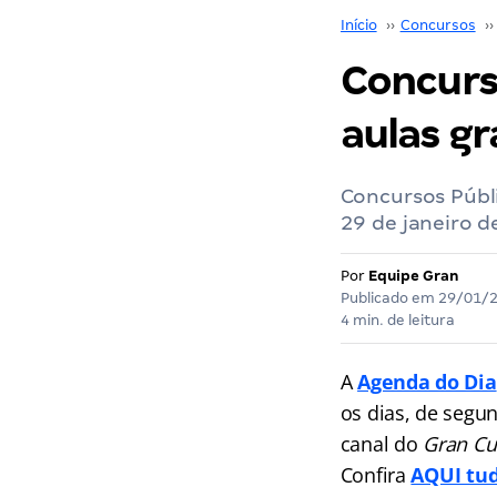
Início
››
Concursos
››
Concurso
aulas gr
Concursos Públi
29 de janeiro 
Por
Equipe Gran
Publicado em
29/01/
4 min. de leitura
A
Agenda do Dia
os dias, de segu
canal do
Gran Cu
Confira
AQUI tud