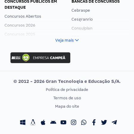
CONCURSOS PÚBLICOS EM
BANCAS DE CONCURSOS
DESTAQUE
Cebraspe
Concursos Abertos
Cesgranrio
Concursos 2026
Consulplan
Concursos 2025
FCC
Veja mais
Concurso Nacional Unificado
FGV
Concurso Ibama
Idecan
Concurso MPU
Selecon
Editais publicados
Uniase
© 2012 - 2026 Gran Tecnologia e Educação S/A.
Vunesp
Política de privacidade
CONCURSOS POR PROFISSÃO
EXAME DE ORDEM
Termos de uso
Concursos Administrativos
OAB
Mapa do site
Concursos Educação
Prova OAB
Concursos Fiscais
Calendário OAB
Concursos Jurídicos
Questões OAB