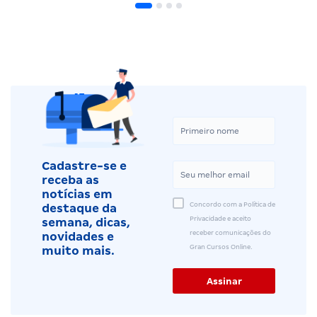
Cadastre-se e
receba as
notícias em
Concordo com a Política de
destaque da
Privacidade e aceito
semana, dicas,
receber comunicações do
novidades e
Gran Cursos Online.
muito mais.