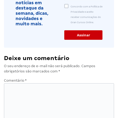
notícias em
Concordo com a Política de
destaque da
Privacidade e aceito
semana, dicas,
receber comunicações do
novidades e
Gran Cursos Online.
muito mais.
Deixe um comentário
O seu endereço de e-mail não será publicado.
Campos
obrigatórios são marcados com
*
Comentário
*