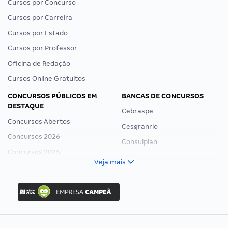
Cursos por Concurso
Cursos por Carreira
Cursos por Estado
Cursos por Professor
Oficina de Redação
Cursos Online Gratuitos
CONCURSOS PÚBLICOS EM
BANCAS DE CONCURSOS
DESTAQUE
Cebraspe
Concursos Abertos
Cesgranrio
Concursos 2026
Consulplan
Concursos 2025
FCC
Veja mais
Concurso Nacional Unificado
FGV
Concurso Ibama
Idecan
Concurso MPU
Selecon
Editais publicados
Uniase