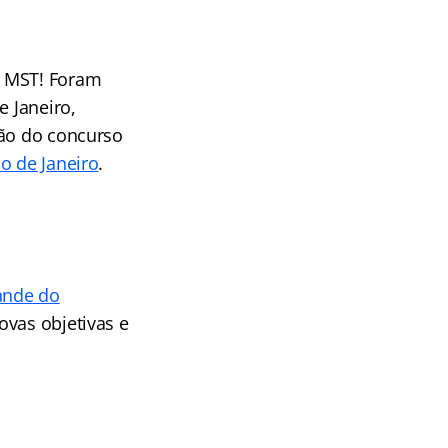
o MST! Foram
e Janeiro,
ção do concurso
o de Janeiro
.
ande do
rovas objetivas e