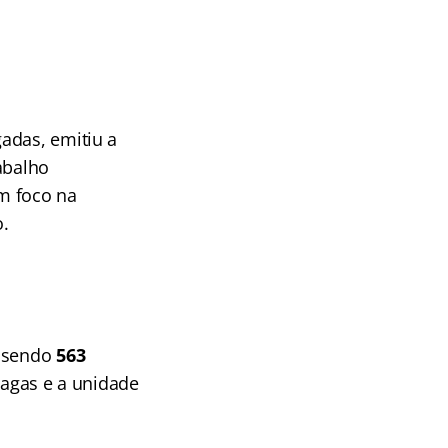
adas, emitiu a
abalho
m foco na
o.
, sendo
563
vagas e a unidade