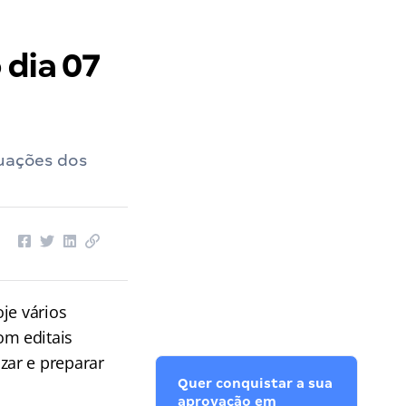
 dia 07
tuações dos
je vários
om editais
zar e preparar
Quer conquistar a sua
aprovação em