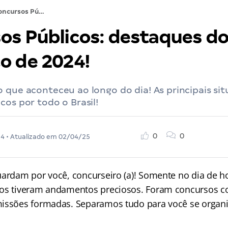
Concursos Públicos: destaques do dia 07 de março de 2024!
os Públicos: destaques do
o de 2024!
 que aconteceu ao longo do dia! As principais si
cos por todo o Brasil!
0
0
24
• Atualizado em
02/04/25
uardam por você, concurseiro (a)! Somente no dia de ho
os tiveram andamentos preciosos. Foram concursos c
issões formadas. Separamos tudo para você se organi