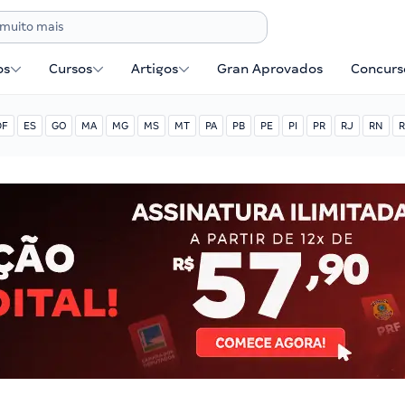
os
Cursos
Artigos
Gran Aprovados
Concurse
DF
ES
GO
MA
MG
MS
MT
PA
PB
PE
PI
PR
RJ
RN
R