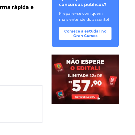
concursos públicos?
rma rápida e
Prepare-se com quem
mais entende do assunto!
Comece a estudar no
Gran Cursos