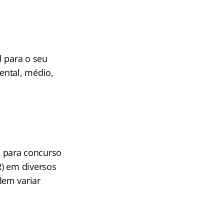
l para o seu
ental, médio,
s para concurso
R) em diversos
dem variar