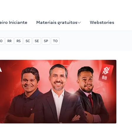
iro Iniciante
Materiais gratuitos
Webstories
O
RR
RS
SC
SE
SP
TO