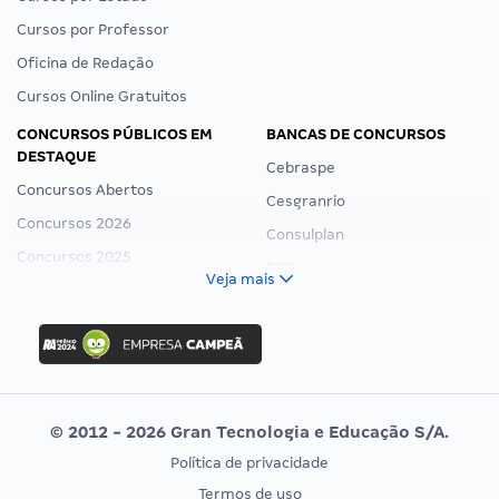
Cursos por Professor
Oficina de Redação
Cursos Online Gratuitos
CONCURSOS PÚBLICOS EM
BANCAS DE CONCURSOS
DESTAQUE
Cebraspe
Concursos Abertos
Cesgranrio
Concursos 2026
Consulplan
Concursos 2025
FCC
Veja mais
Concurso Nacional Unificado
FGV
Concurso Ibama
Idecan
Concurso MPU
Selecon
Editais publicados
Uniase
© 2012 - 2026 Gran Tecnologia e Educação S/A.
Vunesp
Política de privacidade
CONCURSOS POR PROFISSÃO
EXAME DE ORDEM
Termos de uso