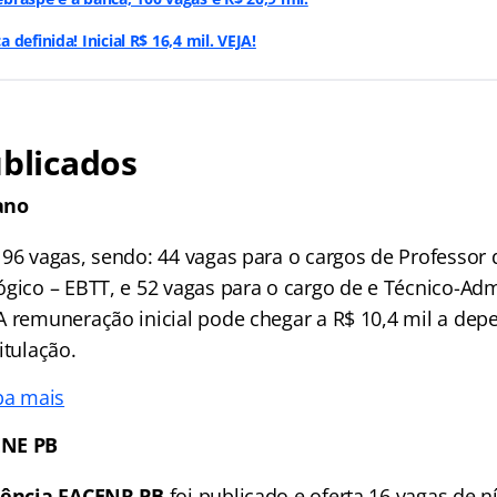
definida! Inicial R$ 16,4 mil. VEJA!
ublicados
ano
 96 vagas, sendo: 44 vagas para o cargos de Professor 
ógico – EBTT, e 52 vagas para o cargo de e Técnico-Adm
A remuneração inicial pode chegar a R$ 10,4 mil a dep
itulação.
ba mais
ENE PB
ência FACENR PB
foi publicado e oferta 16 vagas de n