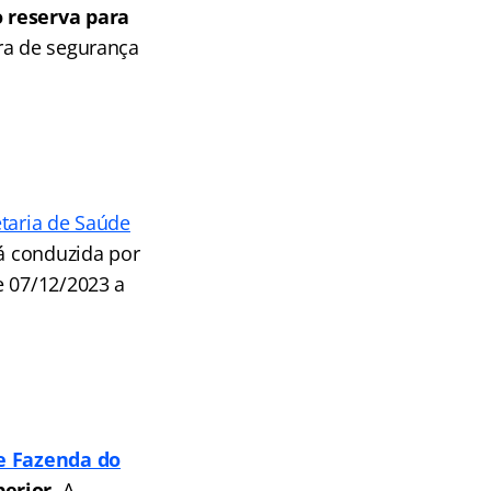
o reserva
para
ira de segurança
etaria de Saúde
rá conduzida por
e 07/12/2023 a
e Fazenda do
erior.
A