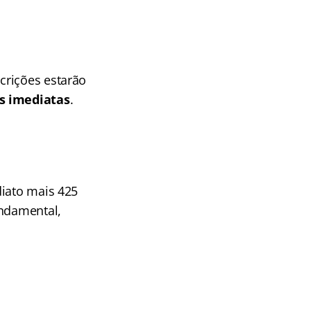
crições estarão
s imediatas
.
diato mais 425
undamental,