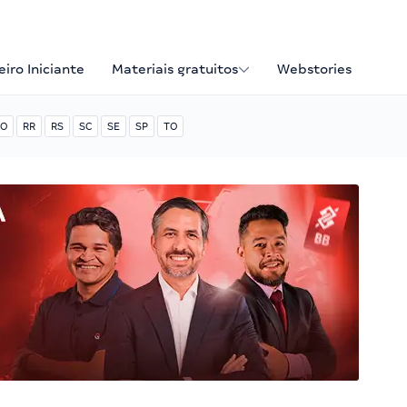
iro Iniciante
Materiais gratuitos
Webstories
O
RR
RS
SC
SE
SP
TO