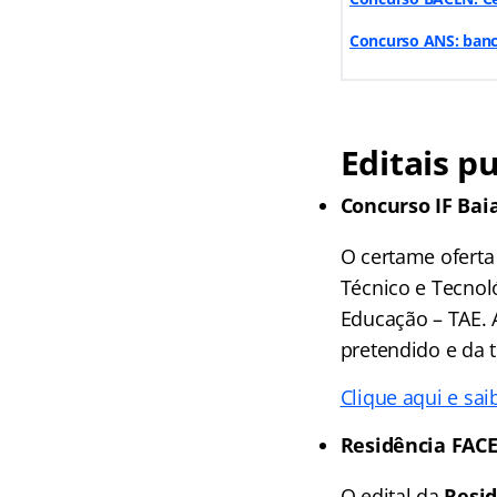
Concurso ANS: banca 
Editais p
Concurso IF Bai
O certame oferta
Técnico e Tecnol
Educação – TAE. 
pretendido e da t
Clique aqui e sai
Residência FAC
O edital da
Resid