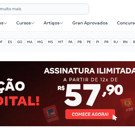
os
Cursos
Artigos
Gran Aprovados
Concurse
DF
ES
GO
MA
MG
MS
MT
PA
PB
PE
PI
PR
RJ
RN
R