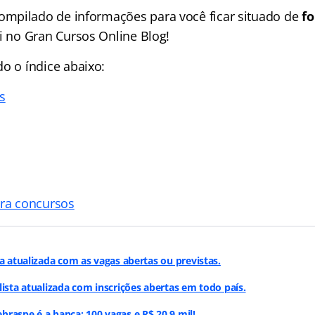
mpilado de informações para você ficar situado de
fo
ui no Gran Cursos Online Blog!
ndo o
índice
abaixo:
s
ara concursos
ta atualizada com as vagas abertas ou previstas.
lista atualizada com inscrições abertas em todo país.
raspe é a banca; 100 vagas e R$ 20,9 mil!