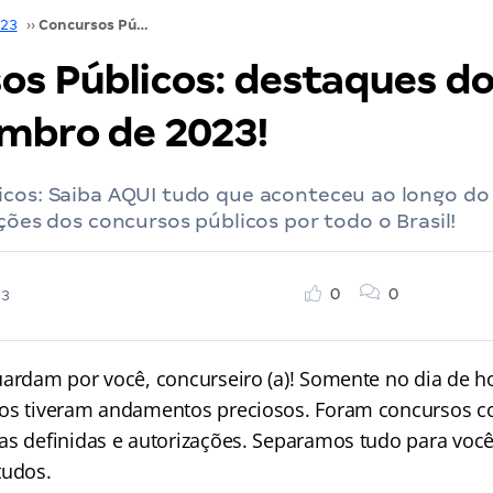
023
››
Concursos Públicos: destaques do dia 13 de dezembro de 2023!
os Públicos: destaques do
mbro de 2023!
cos: Saiba AQUI tudo que aconteceu ao longo do 
ações dos concursos públicos por todo o Brasil!
0
0
23
uardam por você, concurseiro (a)! Somente no dia de ho
os tiveram andamentos preciosos. Foram concursos c
as definidas e autorizações. Separamos tudo para você
tudos.