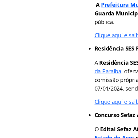
A
Prefeitura Mu
Guarda Municip
pública.
Clique aqui e sai
Residência SES 
A
Residência SE
da Paraíba
, ofer
comissão própria
07/01/2024, sendo
Clique aqui e sai
Concurso Sefaz 
O
Edital Sefaz 
Estado do Acre
o