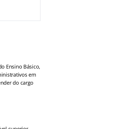
do Ensino Básico,
inistrativos em
ender do cargo
ível superior