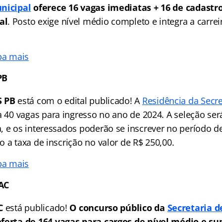
nicipal
oferece 16 vagas imediatas + 16 de cadastr
al
. Posto exige nível médio completo e integra a carre
ba mais
PB
S PB
está com o edital publicado! A
Residência da Secr
ta 40 vagas para ingresso no ano de 2024. A seleção se
, e os interessados poderão se inscrever no período d
 a taxa de inscrição no valor de R$ 250,00.
ba mais
AC
AC
está publicado!
O concurso público da
Secretaria d
ferta de 164 vagas para cargos de nível médio e sup