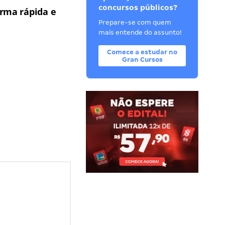
concursos públicos?
rma rápida e
Prepare-se com quem
mais entende do assunto!
Comece a estudar no
Gran Cursos