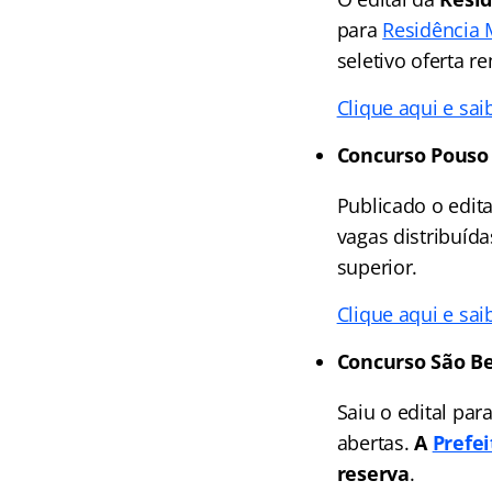
para
Residência 
seletivo oferta 
Clique aqui e sai
Concurso Pouso
Publicado o edit
vagas distribuíd
superior.
Clique aqui e sai
Concurso São B
Saiu o edital par
abertas.
A
Prefe
reserva
.