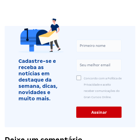
Cadastre-se e
receba as
notícias em
Concordo com a Política de
destaque da
Privacidade e aceito
semana, dicas,
receber comunicações do
novidades e
Gran Cursos Online.
muito mais.
Deixe um comentário