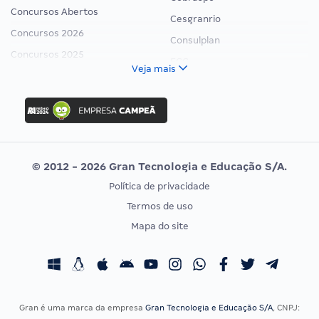
Concursos Abertos
Cesgranrio
Concursos 2026
Consulplan
Concursos 2025
FCC
Veja mais
Concurso Nacional Unificado
FGV
Concurso Ibama
Idecan
Concurso MPU
Selecon
Editais publicados
Uniase
© 2012 - 2026 Gran Tecnologia e Educação S/A.
Vunesp
Política de privacidade
CONCURSOS POR PROFISSÃO
EXAME DE ORDEM
Termos de uso
Concursos Administrativos
OAB
Mapa do site
Concursos Educação
Prova OAB
Concursos Fiscais
Calendário OAB
Concursos Jurídicos
Questões OAB
Concursos Militares
Recursos OAB
Gran é uma marca da empresa
Gran Tecnologia e Educação S/A
, CNPJ: