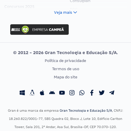
Consulplan
Concursos 2025
FCC
Veja mais
Concurso Nacional Unificado
FGV
Concurso Ibama
Idecan
Concurso MPU
Selecon
Editais publicados
Uniase
© 2012 - 2026 Gran Tecnologia e Educação S/A.
Vunesp
Política de privacidade
CONCURSOS POR PROFISSÃO
EXAME DE ORDEM
Termos de uso
Concursos Administrativos
OAB
Mapa do site
Concursos Educação
Prova OAB
Concursos Fiscais
Calendário OAB
Concursos Jurídicos
Questões OAB
Concursos Militares
Recursos OAB
Gran é uma marca da empresa
Gran Tecnologia e Educação S/A
, CNPJ:
Concursos Policiais
Exame de Ordem
18.260.822/0001-77, SBS Quadra 02, Bloco J, Lote 10, Edifício Carlton
Concursos Saúde
Tower, Sala 201, 2º Andar, Asa Sul, Brasília-DF, CEP 70.070-120.