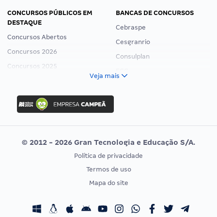
CONCURSOS PÚBLICOS EM
BANCAS DE CONCURSOS
DESTAQUE
Cebraspe
Concursos Abertos
Cesgranrio
Concursos 2026
Consulplan
Concursos 2025
FCC
Veja mais
Concurso Nacional Unificado
FGV
Concurso Ibama
Idecan
Concurso MPU
Selecon
Editais publicados
Uniase
© 2012 - 2026 Gran Tecnologia e Educação S/A.
Vunesp
Política de privacidade
CONCURSOS POR PROFISSÃO
EXAME DE ORDEM
Termos de uso
Concursos Administrativos
OAB
Mapa do site
Concursos Educação
Prova OAB
Concursos Fiscais
Calendário OAB