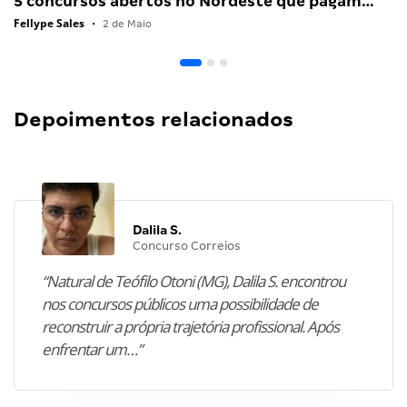
5 concursos abertos no Nordeste que pagam…
Fellype Sales
•
2 de Maio
Depoimentos relacionados
Dalila S.
Concurso Correios
“Natural de Teófilo Otoni (MG), Dalila S. encontrou
nos concursos públicos uma possibilidade de
reconstruir a própria trajetória profissional. Após
enfrentar um…”