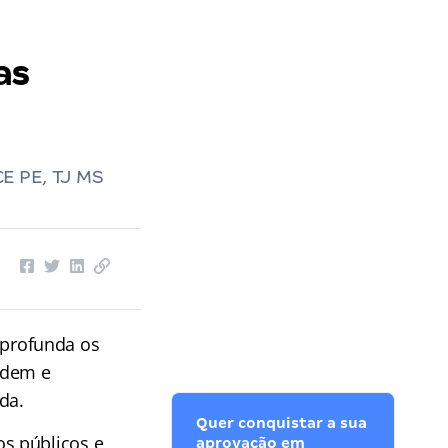
as
E PE, TJ MS
profunda os
rdem e
da.
Quer conquistar a sua
s públicos e
aprovação em