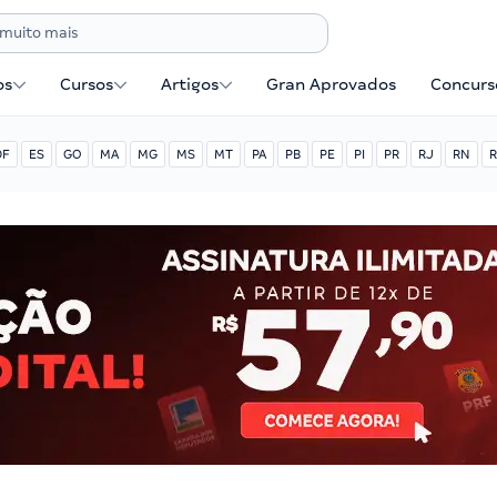
os
Cursos
Artigos
Gran Aprovados
Concurse
DF
ES
GO
MA
MG
MS
MT
PA
PB
PE
PI
PR
RJ
RN
R