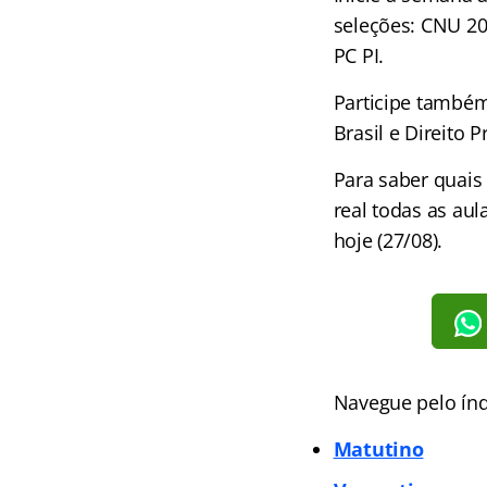
seleções: CNU 20
PC PI.
Participe també
Brasil e Direito 
Para saber quais
real todas as au
hoje (27/08).
Navegue pelo índ
Matutino