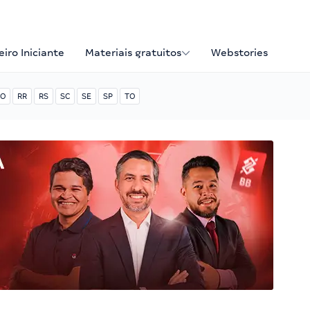
iro Iniciante
Materiais gratuitos
Webstories
O
RR
RS
SC
SE
SP
TO