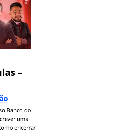
las –
ção
rso Banco do
escrever uma
 como encerrar