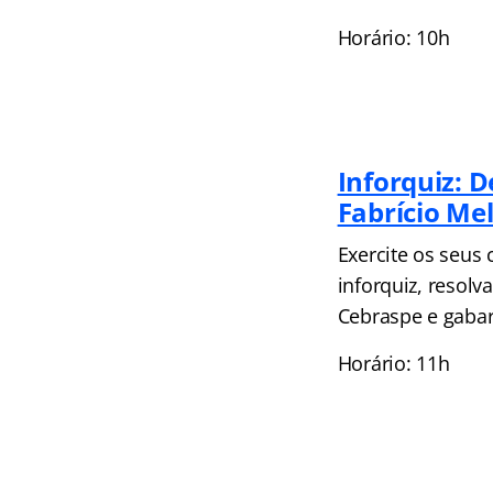
Horário: 10h
Inforquiz: 
Fabrício Me
Exercite os seus
inforquiz, resolv
Cebraspe e gabar
Horário: 11h