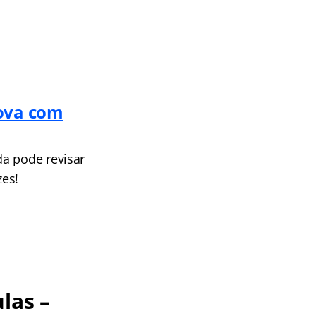
rova com
da pode revisar
zes!
las –