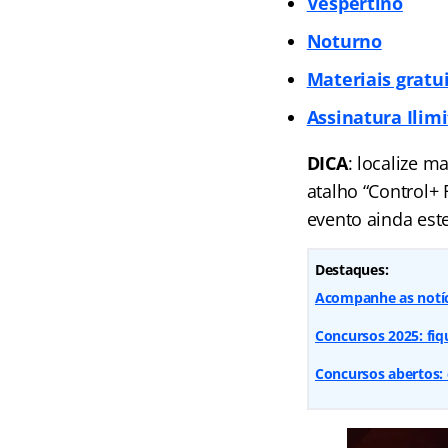
Vespertino
Noturno
Materiais gratu
Assinatura Ilim
DICA
: localize m
atalho “Control+
evento ainda est
Destaques:
Acompanhe as notí
Concursos 2025: fiq
Concursos abertos: 