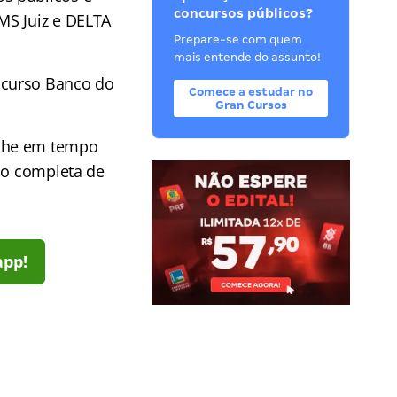
concursos públicos?
MS Juiz e DELTA
Prepare-se com quem
mais entende do assunto!
ncurso Banco do
Comece a estudar no
Gran Cursos
he em tempo
ção completa de
app!